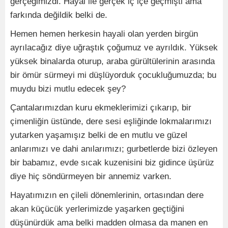
gerçeğimizdi. Hayal ile gerçek iç içe geçmişti ama
farkında değildik belki de.
Hemen hemen herkesin hayali olan yerden birgün
ayrılacağız diye uğraştık çoğumuz ve ayrıldık. Yüksek
yüksek binalarda oturup, araba gürültülerinin arasında
bir ömür sürmeyi mi düşlüyorduk çocukluğumuzda; bu
muydu bizi mutlu edecek şey?
Çantalarımızdan kuru ekmeklerimizi çıkarıp, bir
çimenliğin üstünde, dere sesi eşliğinde lokmalarımızı
yutarken yaşamışız belki de en mutlu ve güzel
anlarımızı ve dahi anılarımızı; gurbetlerde bizi özleyen
bir babamız, evde sıcak kuzenisini biz gidince üşürüz
diye hiç söndürmeyen bir annemiz varken.
Hayatımızın en çileli dönemlerinin, ortasından dere
akan küçücük yerlerimizde yaşarken geçtiğini
düşünürdük ama belki madden olmasa da manen en