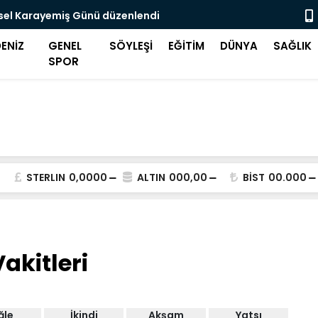
sel Karayemiş Günü düzenlendi
İŞKUR'dan 
Danışmanlı
ENİZ
GENEL
SÖYLEŞİ
EĞİTİM
DÜNYA
SAĞLIK
SPOR
STERLIN
0,0000
ALTIN
000,00
BİST
00.000
akitleri
ğle
İkindi
Akşam
Yatsı