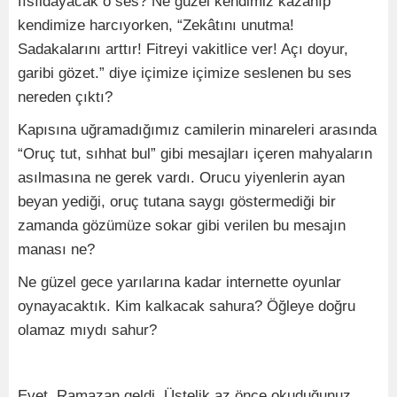
fısıldayacak o ses? Ne güzel kendimiz kazanıp
kendimize harcıyorken, “Zekâtını unutma!
Sadakalarını arttır! Fitreyi vakitlice ver! Açı doyur,
garibi gözet.” diye içimize içimize seslenen bu ses
nereden çıktı?
Kapısına uğramadığımız camilerin minareleri arasında
“Oruç tut, sıhhat bul” gibi mesajları içeren mahyaların
asılmasına ne gerek vardı. Orucu yiyenlerin ayan
beyan yediği, oruç tutana saygı göstermediği bir
zamanda gözümüze sokar gibi verilen bu mesajın
manası ne?
Ne güzel gece yarılarına kadar internette oyunlar
oynayacaktık. Kim kalkacak sahura? Öğleye doğru
olamaz mıydı sahur?
Evet, Ramazan geldi. Üstelik az önce okuduğunuz