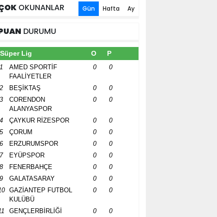
ÇOK
OKUNANLAR
Gün
Hafta
Ay
PUAN
DURUMU
Süper Lig
O
P
1
AMED SPORTİF
0
0
FAALİYETLER
2
BEŞİKTAŞ
0
0
3
CORENDON
0
0
ALANYASPOR
4
ÇAYKUR RİZESPOR
0
0
5
ÇORUM
0
0
6
ERZURUMSPOR
0
0
7
EYÜPSPOR
0
0
8
FENERBAHÇE
0
0
9
GALATASARAY
0
0
10
GAZİANTEP FUTBOL
0
0
KULÜBÜ
11
GENÇLERBİRLİĞİ
0
0