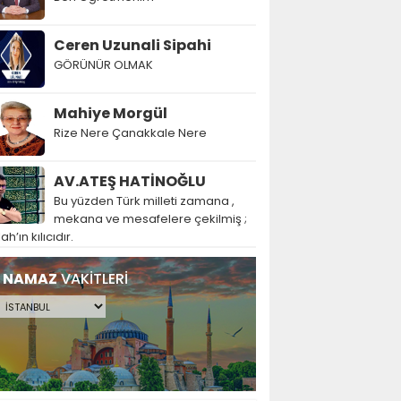
Ceren Uzunali Sipahi
GÖRÜNÜR OLMAK
Mahiye Morgül
Rize Nere Çanakkale Nere
AV.ATEŞ HATİNOĞLU
Bu yüzden Türk milleti zamana ,
mekana ve mesafelere çekilmiş ;
lah’ın kılıcıdır.
NAMAZ
VAKİTLERİ