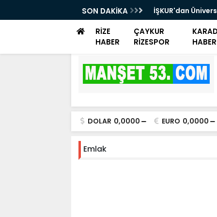
rayemiş Günü düzenlendi
SON DAKİKA
İŞKUR'dan Ünivers
Danışmanlık Dest
RİZE
ÇAYKUR
KARAD
HABER
RİZESPOR
HABER
DOLAR
0,0000
EURO
0,0000
Emlak