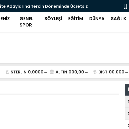
ite Adaylarına Tercih Döneminde Ücretsiz
Midilli'de 
eği
ENİZ
GENEL
SÖYLEŞİ
EĞİTİM
DÜNYA
SAĞLIK
SPOR
STERLIN
0,0000
ALTIN
000,00
BİST
00.000