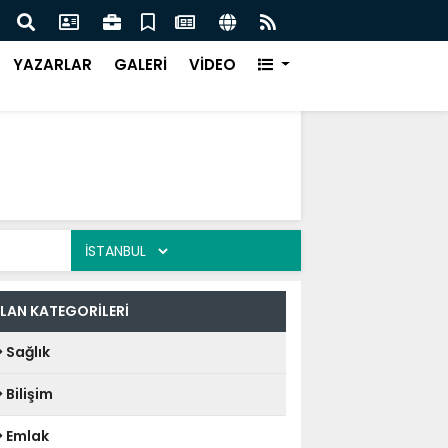
Türk Müziği Rüzgarı Esecek.
Nurça
Ürün
YAZARLAR
GALERİ
VİDEO
İLAN KATEGORİLERİ
Sağlık
Bilişim
Emlak