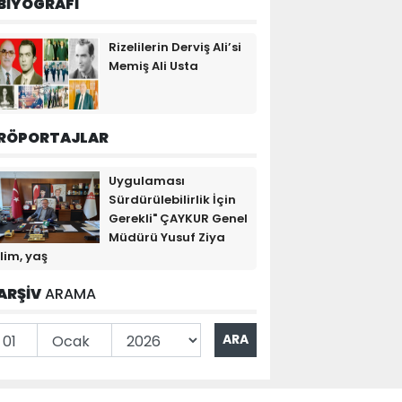
BİYOGRAFİ
Rizelilerin Derviş Ali’si
Memiş Ali Usta
RÖPORTAJLAR
Uygulaması
Sürdürülebilirlik İçin
Gerekli" ÇAYKUR Genel
Müdürü Yusuf Ziya
lim, yaş
ARŞİV
ARAMA