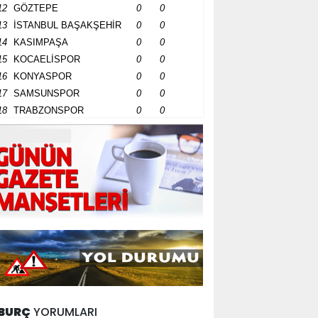
12
GÖZTEPE
0
0
13
İSTANBUL BAŞAKŞEHİR
0
0
14
KASIMPAŞA
0
0
15
KOCAELİSPOR
0
0
16
KONYASPOR
0
0
17
SAMSUNSPOR
0
0
18
TRABZONSPOR
0
0
BURÇ
YORUMLARI