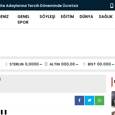
ite Adaylarına Tercih Döneminde Ücretsiz
Midilli'de 
eği
ENİZ
GENEL
SÖYLEŞİ
EĞİTİM
DÜNYA
SAĞLIK
SPOR
STERLIN
0,0000
ALTIN
000,00
BİST
00.000
i
!!