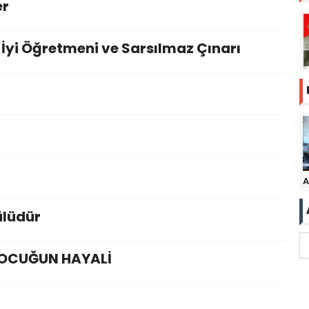
er
İyi Öğretmeni ve Sarsılmaz Çınarı
A
ülüdür
 ÇOCUĞUN HAYALİ