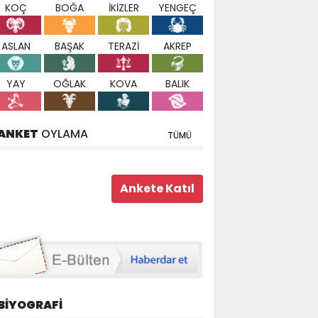
KOÇ
BOĞA
İKİZLER
YENGEÇ
ASLAN
BAŞAK
TERAZİ
AKREP
YAY
OĞLAK
KOVA
BALIK
ANKET
OYLAMA
TÜMÜ
BİYOGRAFİ