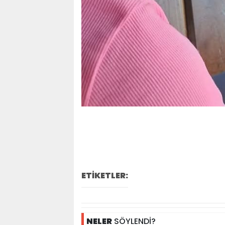
ETİKETLER:
NELER
SÖYLENDİ?