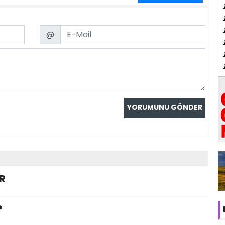
Email
@
R
?