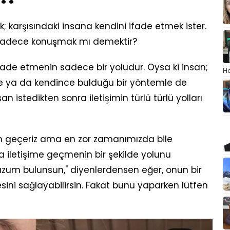
; karşısındaki insana kendini ifade etmek ister.
 sadece konuşmak mı demektir?
fade etmenin sadece bir yoludur. Oysa ki insan;
Ha
yle ya da kendince bulduğu bir yöntemle de
san istedikten sonra iletişimin türlü türlü yolları
an geçeriz ama en zor zamanımızda bile
la iletişime geçmenin bir şekilde yolunu
tuzum bulunsun," diyenlerdensen eğer, onun bir
ini sağlayabilirsin. Fakat bunu yaparken lütfen