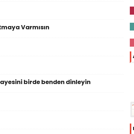
Tutmaya Varmısın
ayesini birde benden dinleyin