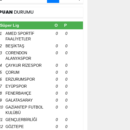
PUAN
DURUMU
Süper Lig
O
P
1
AMED SPORTİF
0
0
FAALİYETLER
2
BEŞİKTAŞ
0
0
3
CORENDON
0
0
ALANYASPOR
4
ÇAYKUR RİZESPOR
0
0
5
ÇORUM
0
0
6
ERZURUMSPOR
0
0
7
EYÜPSPOR
0
0
8
FENERBAHÇE
0
0
9
GALATASARAY
0
0
10
GAZİANTEP FUTBOL
0
0
KULÜBÜ
11
GENÇLERBİRLİĞİ
0
0
12
GÖZTEPE
0
0