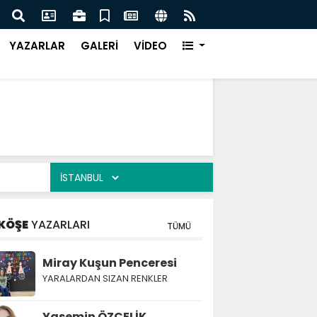
Türk Müziği Rüzgarı Esecek.
Nurça
Ürün
YAZARLAR
GALERİ
VİDEO
KÖŞE
YAZARLARI
TÜMÜ
Miray Kuşun Penceresi
YARALARDAN SIZAN RENKLER
Yasemin ÖZÇELİK