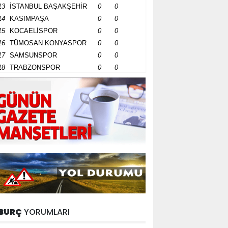
13
İSTANBUL BAŞAKŞEHİR
0
0
14
KASIMPAŞA
0
0
15
KOCAELİSPOR
0
0
16
TÜMOSAN KONYASPOR
0
0
17
SAMSUNSPOR
0
0
18
TRABZONSPOR
0
0
BURÇ
YORUMLARI