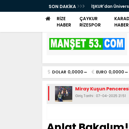
rayemiş Günü düzenlendi
SON DAKİKA
İŞKUR'dan Ünivers
Danışmanlık Dest
RİZE
ÇAYKUR
KARAD
HABER
RİZESPOR
HABER
DOLAR
0,0000
EURO
0,0000
Miray Kuşun Penceres
Giriş Tarihi : 07-04-2025 21:51
Anlat Bakalım!