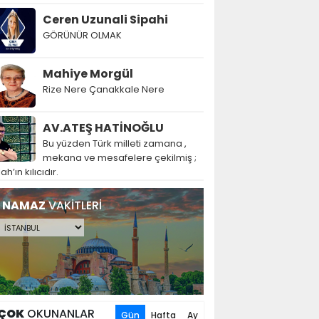
Ceren Uzunali Sipahi
GÖRÜNÜR OLMAK
Mahiye Morgül
Rize Nere Çanakkale Nere
AV.ATEŞ HATİNOĞLU
Bu yüzden Türk milleti zamana ,
mekana ve mesafelere çekilmiş ;
lah’ın kılıcıdır.
NAMAZ
VAKİTLERİ
ÇOK
OKUNANLAR
Gün
Hafta
Ay