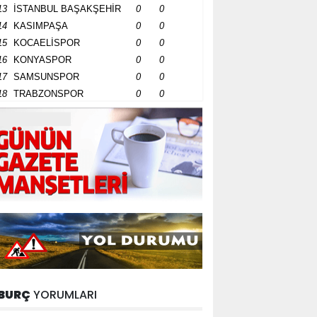
13
İSTANBUL BAŞAKŞEHİR
0
0
14
KASIMPAŞA
0
0
15
KOCAELİSPOR
0
0
16
KONYASPOR
0
0
17
SAMSUNSPOR
0
0
18
TRABZONSPOR
0
0
BURÇ
YORUMLARI