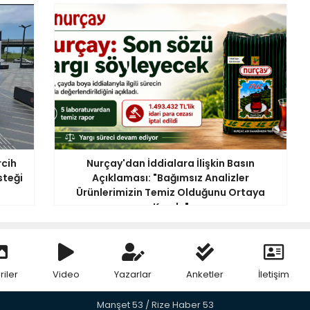
rcih
Nurçay'dan İddialara İlişkin Basın
steği
Açıklaması: "Bağımsız Analizler
Ürünlerimizin Temiz Olduğunu Ortaya
Koydu"
riler
Video
Yazarlar
Anketler
İletişim
Manşet 53 / Rize Haber 53