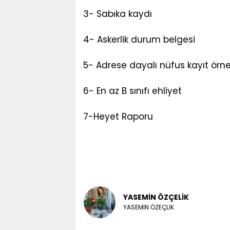
3- Sabıka kaydı
4- Askerlik durum belgesi
5- Adrese dayalı nüfus kayıt örne
6- En az B sınıfı ehliyet
7-Heyet Raporu
YASEMİN ÖZÇELİK
YASEMİN ÖZEÇLİK