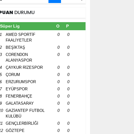
PUAN
DURUMU
Süper Lig
O
P
1
AMED SPORTİF
0
0
FAALİYETLER
2
BEŞİKTAŞ
0
0
3
CORENDON
0
0
ALANYASPOR
4
ÇAYKUR RİZESPOR
0
0
5
ÇORUM
0
0
6
ERZURUMSPOR
0
0
7
EYÜPSPOR
0
0
8
FENERBAHÇE
0
0
9
GALATASARAY
0
0
10
GAZİANTEP FUTBOL
0
0
KULÜBÜ
11
GENÇLERBİRLİĞİ
0
0
12
GÖZTEPE
0
0