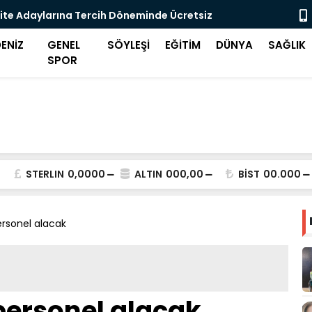
ite Adaylarına Tercih Döneminde Ücretsiz
Midilli'de 
eği
ENİZ
GENEL
SÖYLEŞİ
EĞİTİM
DÜNYA
SAĞLIK
SPOR
STERLIN
0,0000
ALTIN
000,00
BİST
00.000
ersonel alacak
 personel alacak