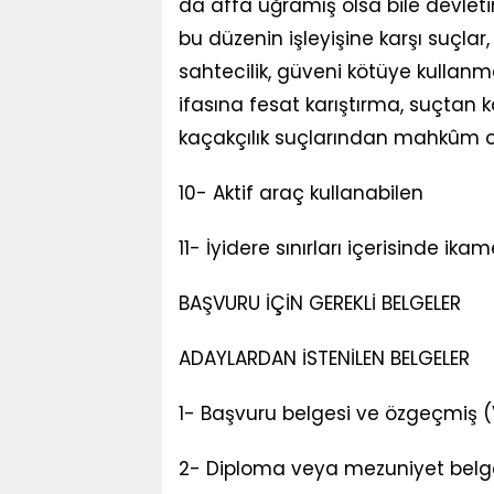
da affa uğramış olsa bile devlet
bu düzenin işleyişine karşı suçlar, z
sahtecilik, güveni kötüye kullanma,
ifasına fesat karıştırma, suçtan
kaçakçılık suçlarından mahkûm
10- Aktif araç kullanabilen
11- İyidere sınırları içerisinde ik
BAŞVURU İÇİN GEREKLİ BELGELER
ADAYLARDAN İSTENİLEN BELGELER
1- Başvuru belgesi ve özgeçmiş (V
2- Diploma veya mezuniyet belges