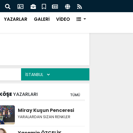
Türk Müziği Rüzgarı Esecek.
Nurça
Ürün
YAZARLAR
GALERİ
VİDEO
KÖŞE
YAZARLARI
TÜMÜ
Miray Kuşun Penceresi
YARALARDAN SIZAN RENKLER
Yasemin ÖZÇELİK