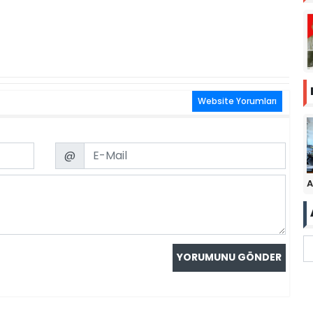
Website Yorumları
Email
@
A