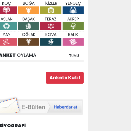
KOÇ
BOĞA
İKİZLER
YENGEÇ
ASLAN
BAŞAK
TERAZİ
AKREP
YAY
OĞLAK
KOVA
BALIK
ANKET
OYLAMA
TÜMÜ
BİYOGRAFİ