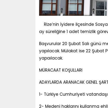
Rize’nin İyidere ilçesinde Sos
ay süreliğine 1 adet temizlik göre
Başvurular 20 Şubat Salı günü me
yapılacak. Mülakat ise 22 Şubat 
yapaılacak.
MÜRACAAT KOŞULLARI
ADAYLARDA ARANACAK GENEL ŞAR
1- Türkiye Cumhuriyeti vatandaş
2- Medeni haklarını kullanma ehl