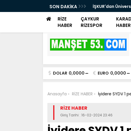
rayemiş Günü düzenlendi
SON DAKİKA
İŞKUR'dan Ünivers
Danışmanlık Dest
RİZE
ÇAYKUR
KARAD
HABER
RİZESPOR
HABER
DOLAR
0,0000
EURO
0,0000
Anasayfa
RİZE HABER
İyidere SYDV 1 p
RİZE HABER
Giriş Tarihi : 16-02-2024 23:46
İyidere SYDV 1