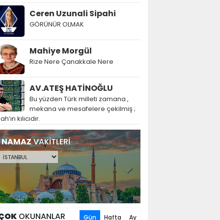
Ceren Uzunali Sipahi
GÖRÜNÜR OLMAK
Mahiye Morgül
Rize Nere Çanakkale Nere
AV.ATEŞ HATİNOĞLU
Bu yüzden Türk milleti zamana ,
mekana ve mesafelere çekilmiş ;
lah’ın kılıcıdır.
NAMAZ
VAKİTLERİ
ÇOK
OKUNANLAR
Gün
Hafta
Ay