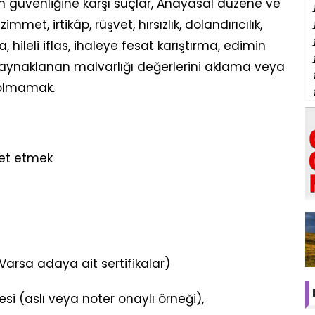
in güvenliğine karşı suçlar, Anayasal düzene ve
immet, irtikâp, rüşvet, hırsızlık, dolandırıcılık,
 hileli iflas, ihaleye fesat karıştırma, edimin
 kaynaklanan malvarlığı değerlerini aklama veya
 olmamak.
amet etmek
arsa adaya ait sertifikalar)
i (aslı veya noter onaylı örneği),