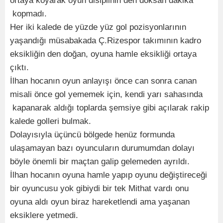
ortaya koyarak oyun disiplinin den doksan dakika
kopmadı.
Her iki kalede de yüzde yüz gol pozisyonlarının
yaşandığı müsabakada Ç.Rizespor takımının kadro
eksikliğin den doğan, oyuna hamle eksikliği ortaya
çıktı.
İlhan hocanın oyun anlayışı önce can sonra canan
misali önce gol yememek için, kendi yarı sahasında
kapanarak aldığı toplarda şemsiye gibi açılarak rakip
kalede golleri bulmak.
Dolayısıyla üçüncü bölgede henüz formunda
ulaşamayan bazı oyuncuların durumumdan dolayı
böyle önemli bir maçtan galip gelemeden ayrıldı.
İlhan hocanın oyuna hamle yapıp oyunu değiştireceği
bir oyuncusu yok gibiydi bir tek Mithat vardı onu
oyuna aldı oyun biraz hareketlendi ama yaşanan
eksiklere yetmedi.