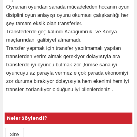
Oynanan oyundan sahada mücadeleden hocanın oyun
disiplini oyun anlayışı oyunu okuması çalışkanlığı her
şey tamam eksik olan transferler.
Transferlerde geç kalındı Karagümrük ve Konya
maçlarından galibiyet alınamadı.
Transfer yapmak için transfer yapılmamalı yapılan
transferden verim almak gerekiyor dolayısıyla ara
transferde iyi oyuncu bulmak zor ,kimse sana iyi
oyuncuyu az parayla vermez e çok parada ekonomiyi
zor duruma bırakıyor dolayısıyla hem ekenimi hem iyi
transfer zorlanılıyor olduğunu iyi bilenlerdeniz .
Neler Söylendi?
Site