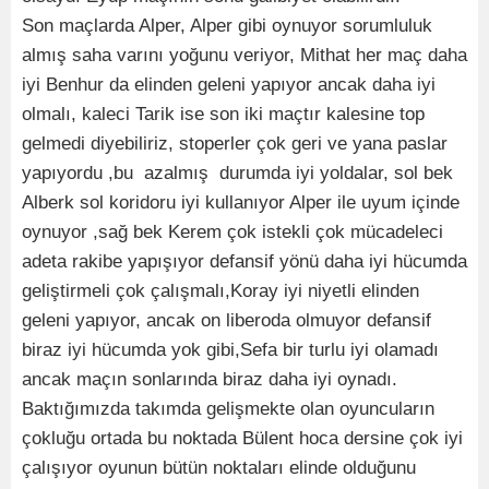
Son maçlarda Alper, Alper gibi oynuyor sorumluluk
almış saha varını yoğunu veriyor, Mithat her maç daha
iyi Benhur da elinden geleni yapıyor ancak daha iyi
olmalı, kaleci Tarik ise son iki maçtır kalesine top
gelmedi diyebiliriz, stoperler çok geri ve yana paslar
yapıyordu ,bu azalmış durumda iyi yoldalar, sol bek
Alberk sol koridoru iyi kullanıyor Alper ile uyum içinde
oynuyor ,sağ bek Kerem çok istekli çok mücadeleci
adeta rakibe yapışıyor defansif yönü daha iyi hücumda
geliştirmeli çok çalışmalı,Koray iyi niyetli elinden
geleni yapıyor, ancak on liberoda olmuyor defansif
biraz iyi hücumda yok gibi,Sefa bir turlu iyi olamadı
ancak maçın sonlarında biraz daha iyi oynadı.
Baktığımızda takımda gelişmekte olan oyuncuların
çokluğu ortada bu noktada Bülent hoca dersine çok iyi
çalışıyor oyunun bütün noktaları elinde olduğunu