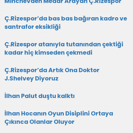
Minchevden Medar Arayan Ç.Rizespor
Ç.Rizespor’da bas bas bağıran kadro ve
santrafor eksikliği
Ç.Rizespor atanıyla tutanından çektiği
kadar hiç kimseden çekmedi
Ç.Rizespor’da Artık Ona Doktor
J.Shelvey Diyoruz
İlhan Palut duştu kalktı
İlhan Hocanın Oyun Disiplini Ortaya
Çıkınca Olanlar Oluyor