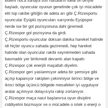
Bülent hoca sahaya son haftaların ideal on biriyle
başladı, oyuncular oyunun genelinde çok iyi mücadele
etti top rakibe gittiğin de adeta arı gibi Ç.Rizesporlu
oyuncular Eyüplü oyuncuları sarıyordu Eyüpspor
nerde ise bir gol pozisyonuna dahi giremedi
Ç.Rizespor gol pozisyona da girdi.
Ç.Rizesporlu oyuncular doksan dakika hareket halinde
idi hiçbir oyuncu sahada gezinmedi, hep hareket
halinde olan oyuncular rakibi seyretmeden sahada
basmadık yer birikmedi devamlı alan kapattı
Ç.Rizespor çok enerjili maşallah diyelim.
Ç.Rizespor geri yaslanmıyor adeta bir şemsiye gibi
açılıp kapanıyor rakipten çekinmiyor birinci bölge ve
ikinci bölge üçüncü bölgede mesafeleri iyi uyguluyor
aralar açılmıyor dolayısıyla rakip zorlanıyor.
Ç.Rizespor maça nasıl başlanırsa oyun disiplini
ciddiyetini bozmuyor ve o mücadele o istek o enerji o