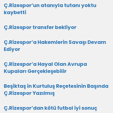
Ç.Rizespor’un atanıyla tutanı yoktu
kaybetti
Ç.Rizespor transfer bekliyor
Ç.Rizespor’a Hakemlerin Savaşı Devam
Ediyor
Ç.Rizespor’a Hayal Olan Avrupa
Kupaları Gerçekleşebilir
Beşiktaş in Kurtuluş Reçetesinin Başında
Ç.Rizespor Yazılmış
Ç.Rizespor’dan kötü futbol iyi sonuç