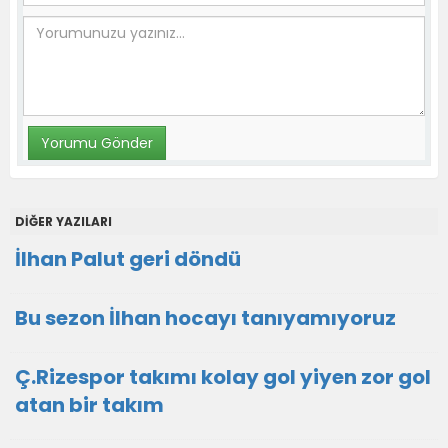
DİĞER YAZILARI
İlhan Palut geri döndü
Bu sezon İlhan hocayı tanıyamıyoruz
Ç.Rizespor takımı kolay gol yiyen zor gol
atan bir takım