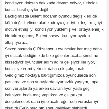
kondisyon doksan dakikada devam ediyor, futbolda
bunlar basit şeyler değil .
Baktığımızda Bülent hocanın oyuncu değişikleri de
kötü değildi elinde olan kadroyu çok iyi birleştirmiş iyi
motive etmiş iyi kondisyon yüklemiş ve ortaya enerjik
bir takım çıkmış Bülent hocayı kutluyor ayakta
alkışlıyoruz..
Sezon başında Ç.Rizesporlu oyuncular her maç daha
iyi olacak dediğimizde bize gülenler acaba şimdi ne
hissediyor oyuncular adım adım gelişiyor ilerliyor,
bunlar yeter mi yetmez daha çok çalışılmalı.
Geldiğimiz noktaya baktığımızda oyuncularda son
paslarda ve son vuruşlarda ayarsızlık yaşıyor, topa
son vuruşlarda ya erken davranılıyor yâda geç
kalınıyor, buda maç yaptıkça ve çalıştıkça
dengelenecek daha iyi olacak, eğer son vuruşlar iyi
olsaydı Eyüp maçının sonu galibiyet olabilirdi..