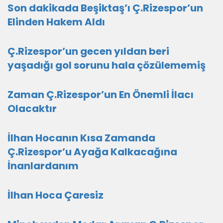
Son dakikada Beşiktaş’ı Ç.Rizespor’un
Elinden Hakem Aldı
Ç.Rizespor’un gecen yıldan beri
yaşadığı gol sorunu hala çözülememiş
Zaman Ç.Rizespor’un En Önemli İlacı
Olacaktır
İlhan Hocanın Kısa Zamanda
Ç.Rizespor’u Ayağa Kalkacağına
İnanlardanım
İlhan Hoca Çaresiz