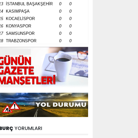
13
İSTANBUL BAŞAKŞEHİR
0
0
14
KASIMPAŞA
0
0
15
KOCAELİSPOR
0
0
16
KONYASPOR
0
0
17
SAMSUNSPOR
0
0
18
TRABZONSPOR
0
0
BURÇ
YORUMLARI