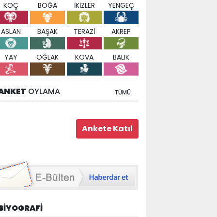
KOÇ
BOĞA
İKİZLER
YENGEÇ
ASLAN
BAŞAK
TERAZİ
AKREP
YAY
OĞLAK
KOVA
BALIK
ANKET
OYLAMA
TÜMÜ
BİYOGRAFİ