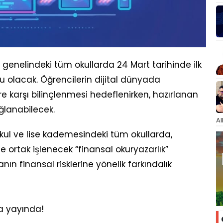
 genelindeki tüm okullarda 24 Mart tarihinde ilk
su olacak. Öğrencilerin dijital dünyada
ere karşı bilinçlenmesi hedeflenirken, hazırlanan
ağlanabilecek.
Al
taokul ve lise kademesindeki tüm okullarda,
e ortak işlenecek “finansal okuryazarlık”
nın finansal risklerine yönelik farkındalık
da yayında!