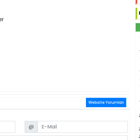
er
Website Yorumları
Email
@