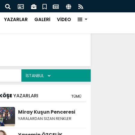
Türk Müziği Rüzgarı Esecek.
Nurça
Ürün
YAZARLAR
GALERİ
VİDEO
KÖŞE
YAZARLARI
TÜMÜ
Miray Kuşun Penceresi
YARALARDAN SIZAN RENKLER
Yasemin ÖZÇELİK