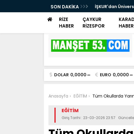
rayemiş Günü düzenlendi
SON DAKİKA
İŞKUR'dan Ünivers
Danışmanlık Dest
RİZE
ÇAYKUR
KARAD
HABER
RİZESPOR
HABER
DOLAR
0,0000
EURO
0,0000
Anasayfa
EĞİTİM
Tüm Okullarda Yarın 
EĞİTİM
Giriş Tarihi : 23-03-2026 23:57 Güncel
Tüm Okullarda 