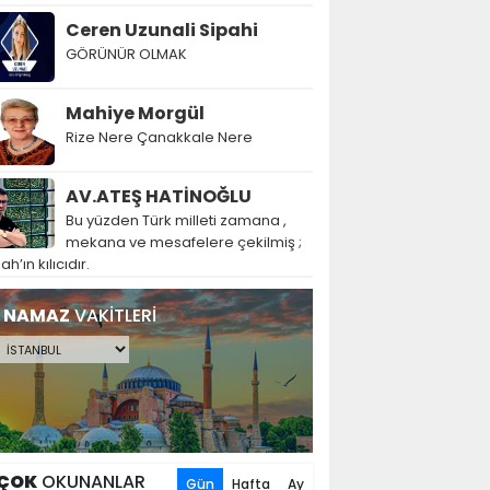
Ceren Uzunali Sipahi
GÖRÜNÜR OLMAK
Mahiye Morgül
Rize Nere Çanakkale Nere
AV.ATEŞ HATİNOĞLU
Bu yüzden Türk milleti zamana ,
mekana ve mesafelere çekilmiş ;
lah’ın kılıcıdır.
NAMAZ
VAKİTLERİ
ÇOK
OKUNANLAR
Gün
Hafta
Ay