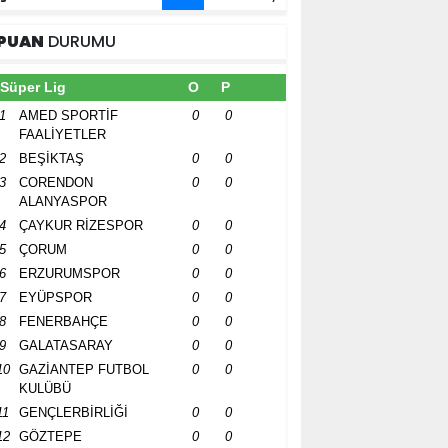
PUAN
DURUMU
Süper Lig
O
P
1
AMED SPORTİF
0
0
FAALİYETLER
2
BEŞİKTAŞ
0
0
3
CORENDON
0
0
ALANYASPOR
4
ÇAYKUR RİZESPOR
0
0
5
ÇORUM
0
0
6
ERZURUMSPOR
0
0
7
EYÜPSPOR
0
0
8
FENERBAHÇE
0
0
9
GALATASARAY
0
0
10
GAZİANTEP FUTBOL
0
0
KULÜBÜ
11
GENÇLERBİRLİĞİ
0
0
12
GÖZTEPE
0
0