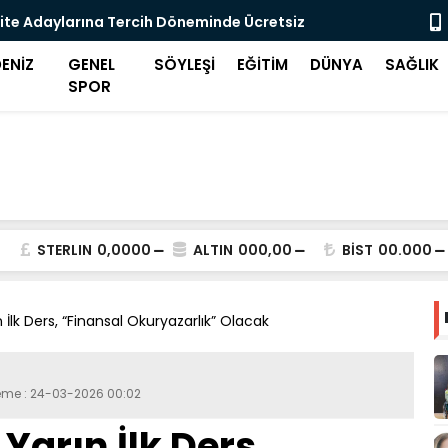
ite Adaylarına Tercih Döneminde Ücretsiz
Midilli'de 
eği
ENİZ
GENEL
SÖYLEŞİ
EĞİTİM
DÜNYA
SAĞLIK
SPOR
STERLIN
0,0000
ALTIN
000,00
BİST
00.000
İlk Ders, “Finansal Okuryazarlık” Olacak
leme : 24-03-2026 00:02
Yarın İlk Ders,