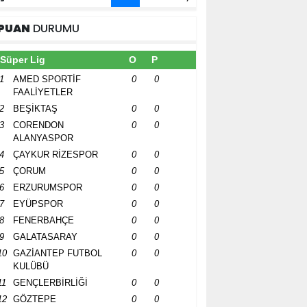
PUAN
DURUMU
Süper Lig
O
P
1
AMED SPORTİF
0
0
FAALİYETLER
2
BEŞİKTAŞ
0
0
3
CORENDON
0
0
ALANYASPOR
4
ÇAYKUR RİZESPOR
0
0
5
ÇORUM
0
0
6
ERZURUMSPOR
0
0
7
EYÜPSPOR
0
0
8
FENERBAHÇE
0
0
9
GALATASARAY
0
0
10
GAZİANTEP FUTBOL
0
0
KULÜBÜ
11
GENÇLERBİRLİĞİ
0
0
12
GÖZTEPE
0
0