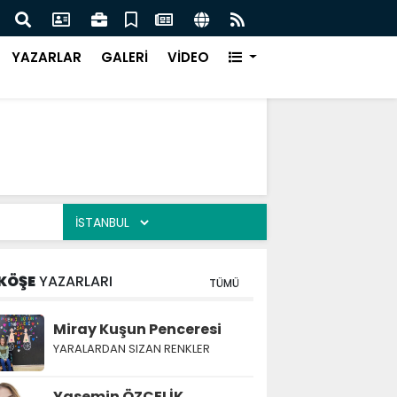
Türk Müziği Rüzgarı Esecek.
Nurça
Ürün
YAZARLAR
GALERİ
VİDEO
KÖŞE
YAZARLARI
TÜMÜ
Miray Kuşun Penceresi
YARALARDAN SIZAN RENKLER
Yasemin ÖZÇELİK