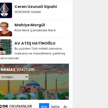
Ceren Uzunali Sipahi
GÖRÜNÜR OLMAK
Mahiye Morgül
Rize Nere Çanakkale Nere
AV.ATEŞ HATİNOĞLU
Bu yüzden Türk milleti zamana ,
mekana ve mesafelere çekilmiş ;
lah’ın kılıcıdır.
NAMAZ
VAKİTLERİ
ÇOK
OKUNANLAR
Gün
Hafta
Ay