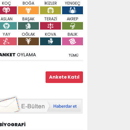
KOÇ
BOĞA
İKİZLER
YENGEÇ
ASLAN
BAŞAK
TERAZİ
AKREP
YAY
OĞLAK
KOVA
BALIK
ANKET
OYLAMA
TÜMÜ
BİYOGRAFİ