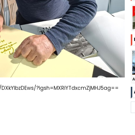
A
l/DXkYIbzDEws/?igsh=MXRiYTdxcmZjMHJ5ag==