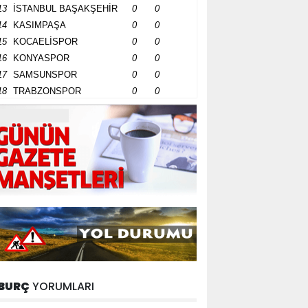
13
İSTANBUL BAŞAKŞEHİR
0
0
14
KASIMPAŞA
0
0
15
KOCAELİSPOR
0
0
16
KONYASPOR
0
0
17
SAMSUNSPOR
0
0
18
TRABZONSPOR
0
0
BURÇ
YORUMLARI