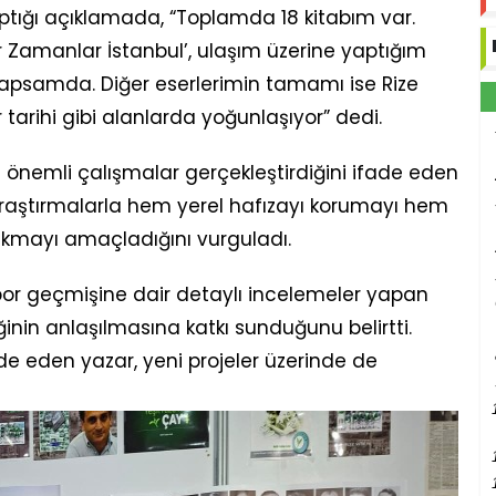
 yaptığı açıklamada, “Toplamda 18 kitabım var.
ir Zamanlar İstanbul’, ulaşım üzerine yaptığım
kapsamda. Diğer eserlerimin tamamı ise Rize
ür tarihi gibi alanlarda yoğunlaşıyor” dedi.
da önemli çalışmalar gerçekleştirdiğini ifade eden
 araştırmalarla hem yerel hafızayı korumayı hem
akmayı amaçladığını vurguladı.
e spor geçmişine dair detaylı incelemeler yapan
ğinin anlaşılmasına katkı sunduğunu belirtti.
de eden yazar, yeni projeler üzerinde de