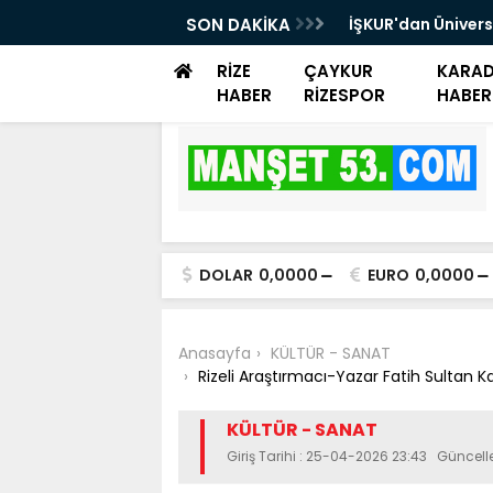
rayemiş Günü düzenlendi
SON DAKİKA
İŞKUR'dan Ünivers
Danışmanlık Dest
RİZE
ÇAYKUR
KARAD
HABER
RİZESPOR
HABER
DOLAR
0,0000
EURO
0,0000
Anasayfa
KÜLTÜR - SANAT
Rizeli Araştırmacı-Yazar Fatih Sultan K
KÜLTÜR - SANAT
Giriş Tarihi : 25-04-2026 23:43 Güncel