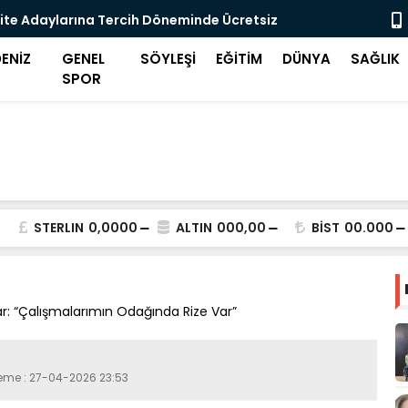
ite Adaylarına Tercih Döneminde Ücretsiz
Midilli'de 
eği
ENİZ
GENEL
SÖYLEŞİ
EĞİTİM
DÜNYA
SAĞLIK
SPOR
STERLIN
0,0000
ALTIN
000,00
BİST
00.000
ar: “Çalışmalarımın Odağında Rize Var”
leme : 27-04-2026 23:53