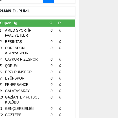
PUAN
DURUMU
Süper Lig
O
P
1
AMED SPORTİF
0
0
FAALİYETLER
2
BEŞİKTAŞ
0
0
3
CORENDON
0
0
ALANYASPOR
4
ÇAYKUR RİZESPOR
0
0
5
ÇORUM
0
0
6
ERZURUMSPOR
0
0
7
EYÜPSPOR
0
0
8
FENERBAHÇE
0
0
9
GALATASARAY
0
0
10
GAZİANTEP FUTBOL
0
0
KULÜBÜ
11
GENÇLERBİRLİĞİ
0
0
12
GÖZTEPE
0
0