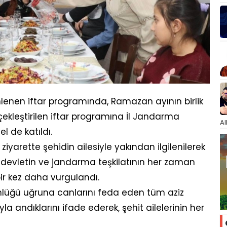
zenlenen iftar programında, Ramazan ayının birlik
rçekleştirilen iftar programına İl Jandarma
Al
l de katıldı.
yarette şehidin ailesiyle yakından ilgilenilerek
e, devletin ve jandarma teşkilatının her zaman
bir kez daha vurgulandı.
ünlüğü uğruna canlarını feda eden tüm aziz
la andıklarını ifade ederek, şehit ailelerinin her