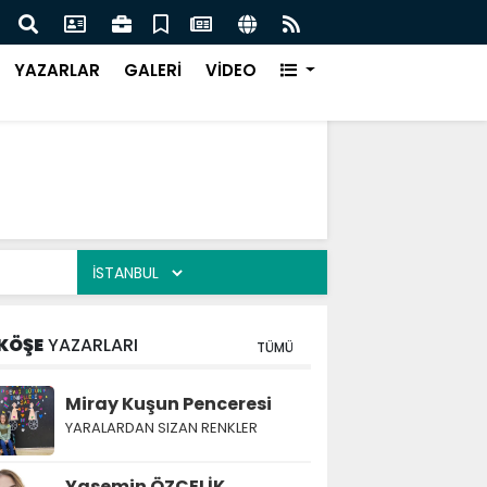
Türk Müziği Rüzgarı Esecek.
Nurça
Ürün
YAZARLAR
GALERİ
VİDEO
KÖŞE
YAZARLARI
TÜMÜ
Miray Kuşun Penceresi
YARALARDAN SIZAN RENKLER
Yasemin ÖZÇELİK