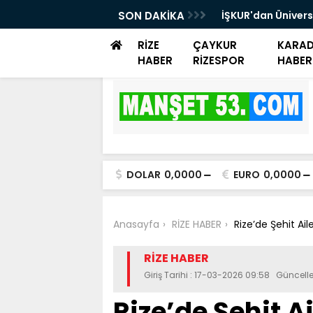
rayemiş Günü düzenlendi
SON DAKİKA
İŞKUR'dan Ünivers
Danışmanlık Dest
RİZE
ÇAYKUR
KARAD
HABER
RİZESPOR
HABER
DOLAR
0,0000
EURO
0,0000
Anasayfa
RİZE HABER
Rize’de Şehit Ail
RİZE HABER
Giriş Tarihi : 17-03-2026 09:58 Güncell
Rize’de Şehit A