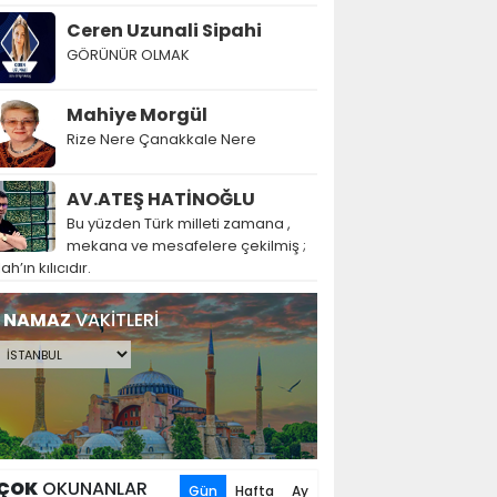
Ceren Uzunali Sipahi
GÖRÜNÜR OLMAK
Mahiye Morgül
Rize Nere Çanakkale Nere
AV.ATEŞ HATİNOĞLU
Bu yüzden Türk milleti zamana ,
mekana ve mesafelere çekilmiş ;
lah’ın kılıcıdır.
NAMAZ
VAKİTLERİ
ÇOK
OKUNANLAR
Gün
Hafta
Ay