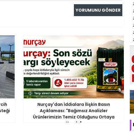
rcih
Nurçay'dan İddialara İlişkin Basın
steği
Açıklaması: "Bağımsız Analizler
Ürünlerimizin Temiz Olduğunu Ortaya
Koydu"