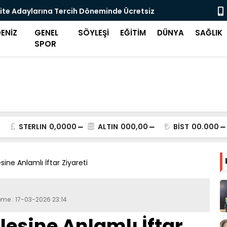
ite Adaylarına Tercih Döneminde Ücretsiz
Midilli'de 
eği
ENİZ
GENEL
SÖYLEŞİ
EĞİTİM
DÜNYA
SAĞLIK
SPOR
STERLIN
0,0000
ALTIN
000,00
BİST
00.000
esine Anlamlı İftar Ziyareti
eme : 17-03-2026 23:14
ilesine Anlamlı İftar