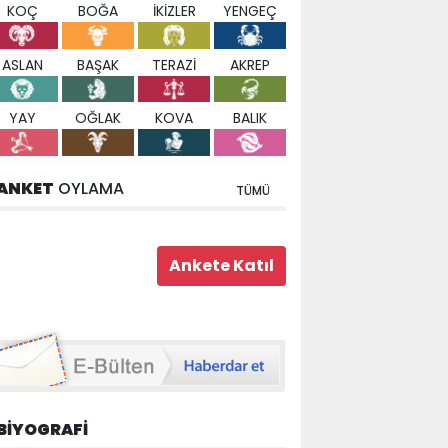
KOÇ
BOĞA
İKİZLER
YENGEÇ
ASLAN
BAŞAK
TERAZİ
AKREP
YAY
OĞLAK
KOVA
BALIK
ANKET
OYLAMA
TÜMÜ
BİYOGRAFİ