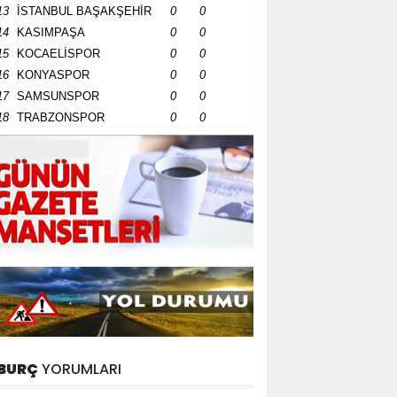
13
İSTANBUL BAŞAKŞEHİR
0
0
14
KASIMPAŞA
0
0
15
KOCAELİSPOR
0
0
16
KONYASPOR
0
0
17
SAMSUNSPOR
0
0
18
TRABZONSPOR
0
0
BURÇ
YORUMLARI