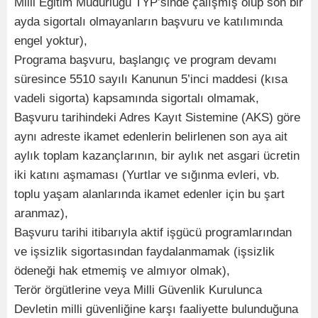
Milli Eğitim Müdürlüğü TYP’sinde çalışmış olup son bir
ayda sigortalı olmayanların başvuru ve katılımında
engel yoktur),
Programa başvuru, başlangıç ve program devamı
süresince 5510 sayılı Kanunun 5’inci maddesi (kısa
vadeli sigorta) kapsamında sigortalı olmamak,
Başvuru tarihindeki Adres Kayıt Sistemine (AKS) göre
aynı adreste ikamet edenlerin belirlenen son aya ait
aylık toplam kazançlarının, bir aylık net asgari ücretin
iki katını aşmaması (Yurtlar ve sığınma evleri, vb.
toplu yaşam alanlarında ikamet edenler için bu şart
aranmaz),
Başvuru tarihi itibarıyla aktif işgücü programlarından
ve işsizlik sigortasından faydalanmamak (işsizlik
ödeneği hak etmemiş ve almıyor olmak),
Terör örgütlerine veya Milli Güvenlik Kurulunca
Devletin milli güvenliğine karşı faaliyette bulunduğuna