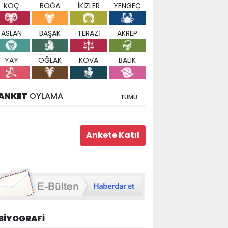
KOÇ
BOĞA
İKİZLER
YENGEÇ
ASLAN
BAŞAK
TERAZİ
AKREP
YAY
OĞLAK
KOVA
BALIK
ANKET
OYLAMA
TÜMÜ
BİYOGRAFİ