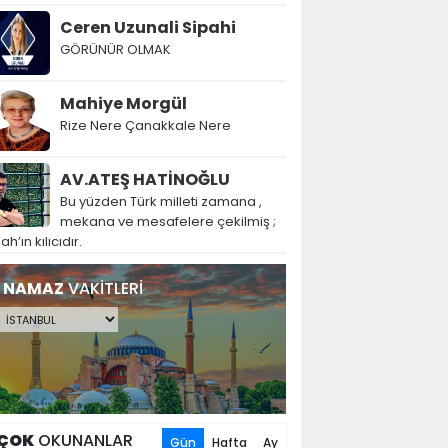
Ceren Uzunali Sipahi
GÖRÜNÜR OLMAK
Mahiye Morgül
Rize Nere Çanakkale Nere
AV.ATEŞ HATİNOĞLU
Bu yüzden Türk milleti zamana ,
mekana ve mesafelere çekilmiş ;
lah’ın kılıcıdır.
NAMAZ
VAKİTLERİ
ÇOK
OKUNANLAR
Gün
Hafta
Ay