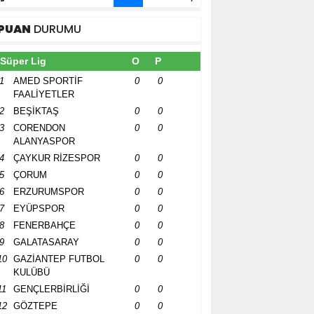
PUAN
DURUMU
Süper Lig
O
P
1
AMED SPORTİF
0
0
FAALİYETLER
2
BEŞİKTAŞ
0
0
3
CORENDON
0
0
ALANYASPOR
4
ÇAYKUR RİZESPOR
0
0
5
ÇORUM
0
0
6
ERZURUMSPOR
0
0
7
EYÜPSPOR
0
0
8
FENERBAHÇE
0
0
9
GALATASARAY
0
0
10
GAZİANTEP FUTBOL
0
0
KULÜBÜ
11
GENÇLERBİRLİĞİ
0
0
12
GÖZTEPE
0
0