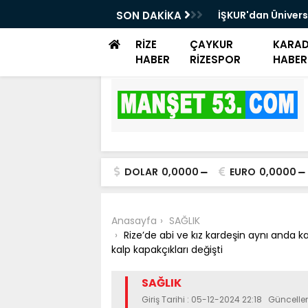
rayemiş Günü düzenlendi
SON DAKİKA
İŞKUR'dan Ünivers
Danışmanlık Dest
RİZE
ÇAYKUR
KARAD
HABER
RİZESPOR
HABER
DOLAR
0,0000
EURO
0,0000
Anasayfa
SAĞLIK
Rize’de abi ve kız kardeşin aynı anda ka
kalp kapakçıkları değişti
SAĞLIK
Giriş Tarihi : 05-12-2024 22:18 Güncell