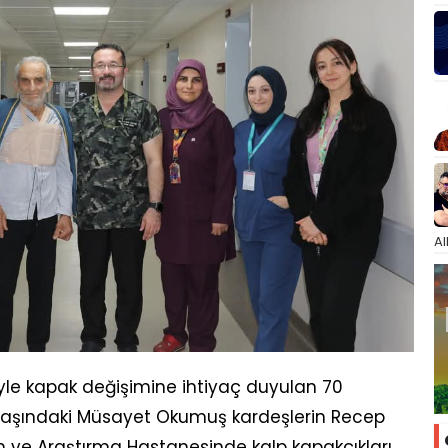
Al
iyle kapak değişimine ihtiyaç duyulan 70
yaşındaki Müsayet Okumuş kardeşlerin Recep
im ve Araştırma Hastanesinde kalp kapakçıkları