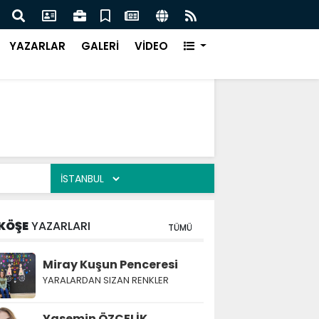
Türk Müziği Rüzgarı Esecek.
Nurça
Ürün
YAZARLAR
GALERİ
VİDEO
KÖŞE
YAZARLARI
TÜMÜ
Miray Kuşun Penceresi
YARALARDAN SIZAN RENKLER
Yasemin ÖZÇELİK