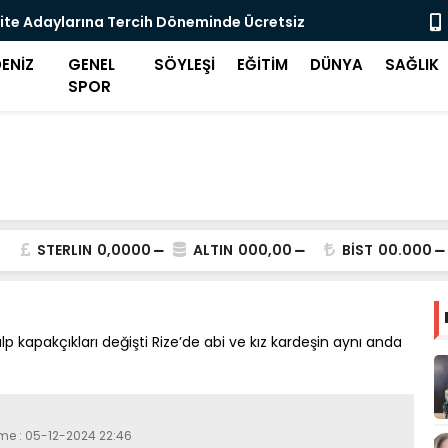
ite Adaylarına Tercih Döneminde Ücretsiz
Midilli'de 
eği
ENİZ
GENEL
SÖYLEŞİ
EĞİTİM
DÜNYA
SAĞLIK
SPOR
STERLIN
0,0000
ALTIN
000,00
BİST
00.000
lp kapakçıkları değişti Rize’de abi ve kız kardeşin aynı anda
eme : 05-12-2024 22:46