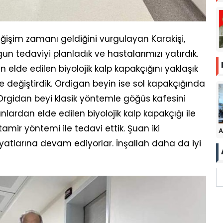
eğişim zamanı geldiğini vurgulayan Karakişi,
ygun tedaviyi planladık ve hastalarımızı yatırdık.
lde edilen biyolojik kalp kapakçığını yaklaşık
e değiştirdik. Ordigan beyin ise sol kapakçığında
. Orgidan beyi klasik yöntemle göğüs kafesini
lardan elde edilen biyolojik kalp kapakçığı ile
tamir yöntemi ile tedavi ettik. Şuan iki
A
ayatlarına devam ediyorlar. İnşallah daha da iyi