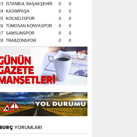
13
İSTANBUL BAŞAKŞEHİR
0
0
14
KASIMPAŞA
0
0
15
KOCAELİSPOR
0
0
16
TÜMOSAN KONYASPOR
0
0
17
SAMSUNSPOR
0
0
18
TRABZONSPOR
0
0
BURÇ
YORUMLARI