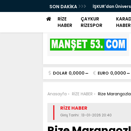
rayemiş Günü düzenlendi
SON DAKİKA
İŞKUR'dan Ünivers
Danışmanlık Dest
RİZE
ÇAYKUR
KARAD
HABER
RİZESPOR
HABER
DOLAR
0,0000
EURO
0,0000
Anasayfa
RİZE HABER
Rize Marangozlar
RİZE HABER
Giriş Tarihi : 13-01-2026 20:40
Rize Marangozl