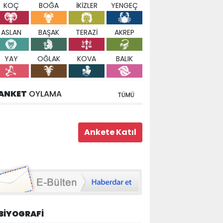
KOÇ
BOĞA
İKİZLER
YENGEÇ
ASLAN
BAŞAK
TERAZİ
AKREP
YAY
OĞLAK
KOVA
BALIK
ANKET
OYLAMA
TÜMÜ
BİYOGRAFİ