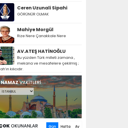
Ceren Uzunali Sipahi
GÖRÜNÜR OLMAK
Mahiye Morgül
Rize Nere Çanakkale Nere
AV.ATEŞ HATİNOĞLU
Bu yüzden Türk milleti zamana ,
mekana ve mesafelere çekilmiş ;
lah’ın kılıcıdır.
NAMAZ
VAKİTLERİ
ÇOK
OKUNANLAR
Gün
Hafta
Ay