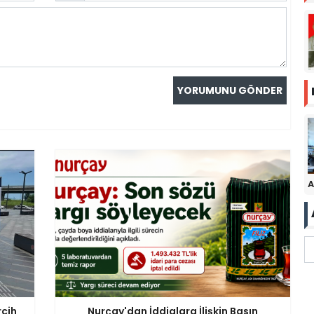
A
rcih
Nurçay'dan İddialara İlişkin Basın