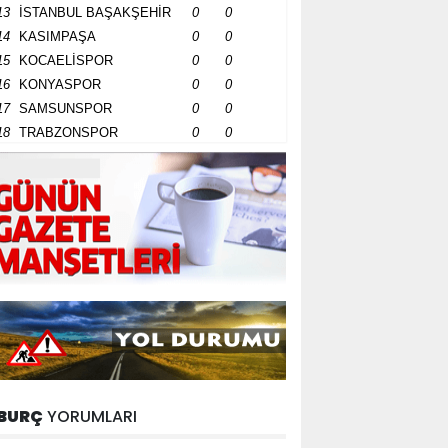
13
İSTANBUL BAŞAKŞEHİR
0
0
14
KASIMPAŞA
0
0
15
KOCAELİSPOR
0
0
16
KONYASPOR
0
0
17
SAMSUNSPOR
0
0
18
TRABZONSPOR
0
0
BURÇ
YORUMLARI