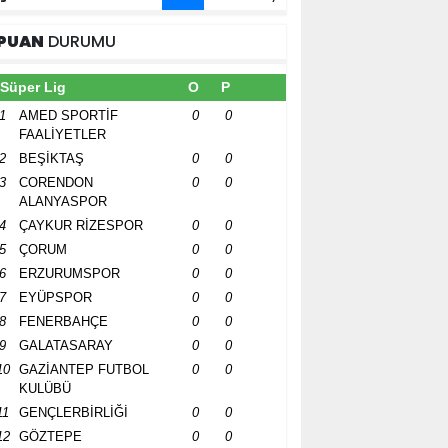
PUAN
DURUMU
Süper Lig
O
P
1
AMED SPORTİF
0
0
FAALİYETLER
2
BEŞİKTAŞ
0
0
3
CORENDON
0
0
ALANYASPOR
4
ÇAYKUR RİZESPOR
0
0
5
ÇORUM
0
0
6
ERZURUMSPOR
0
0
7
EYÜPSPOR
0
0
8
FENERBAHÇE
0
0
9
GALATASARAY
0
0
10
GAZİANTEP FUTBOL
0
0
KULÜBÜ
11
GENÇLERBİRLİĞİ
0
0
12
GÖZTEPE
0
0