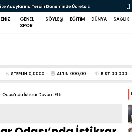
ite Adaylarına Tercih Döneminde Ücretsiz
Midilli'de 
eği
ENİZ
GENEL
SÖYLEŞİ
EĞİTİM
DÜNYA
SAĞLIK
SPOR
STERLIN
0,0000
ALTIN
000,00
BİST
00.000
 Odası’nda İstikrar Devam Etti
ar Odası’nda İstikrar