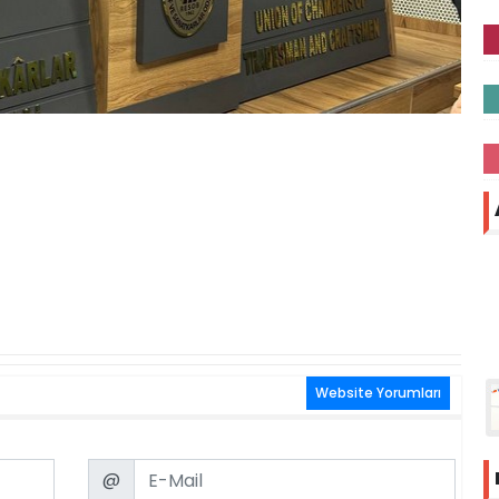
Website Yorumları
Email
@