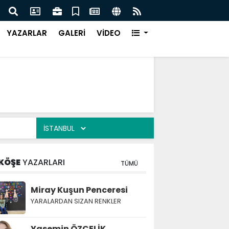
Türk Müziği Rüzgarı Esecek.
Nurça
Ürün
YAZARLAR
GALERİ
VİDEO
KÖŞE
YAZARLARI
TÜMÜ
Miray Kuşun Penceresi
YARALARDAN SIZAN RENKLER
Yasemin ÖZÇELİK