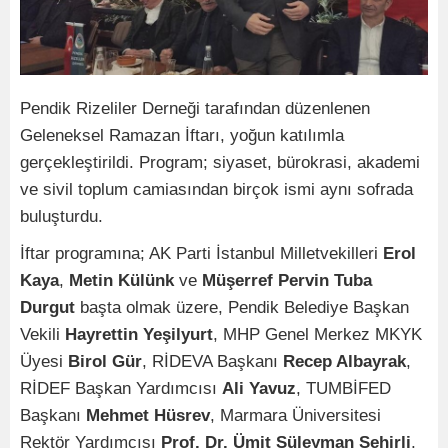
Pendik Rizeliler Derneği tarafından düzenlenen
Geleneksel Ramazan İftarı, yoğun katılımla
gerçekleştirildi. Program; siyaset, bürokrasi, akademi
ve sivil toplum camiasından birçok ismi aynı sofrada
buluşturdu.
İftar programına; AK Parti İstanbul Milletvekilleri
Erol
Kaya
,
Metin Külünk
ve
Müşerref Pervin Tuba
Durgut
başta olmak üzere, Pendik Belediye Başkan
Vekili
Hayrettin Yeşilyurt
, MHP Genel Merkez MKYK
Üyesi
Birol Gür
, RİDEVA Başkanı
Recep Albayrak
,
RİDEF Başkan Yardımcısı
Ali Yavuz
, TUMBİFED
Başkanı
Mehmet Hüsrev
, Marmara Üniversitesi
Rektör Yardımcısı
Prof. Dr. Ümit Süleyman Şehirli
,