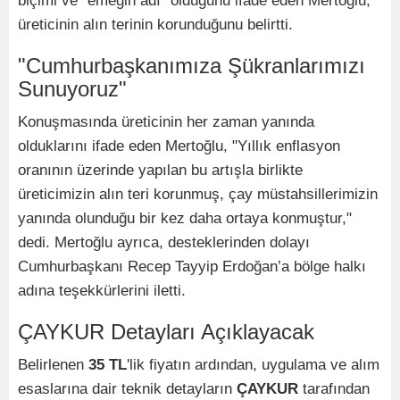
biçimi ve "emeğin adı" olduğunu ifade eden Mertoğlu,
üreticinin alın terinin korunduğunu belirtti.
​"Cumhurbaşkanımıza Şükranlarımızı
Sunuyoruz"
​Konuşmasında üreticinin her zaman yanında
olduklarını ifade eden Mertoğlu, "Yıllık enflasyon
oranının üzerinde yapılan bu artışla birlikte
üreticimizin alın teri korunmuş, çay müstahsillerimizin
yanında olunduğu bir kez daha ortaya konmuştur,"
dedi. Mertoğlu ayrıca, desteklerinden dolayı
Cumhurbaşkanı Recep Tayyip Erdoğan’a bölge halkı
adına teşekkürlerini iletti.
​ÇAYKUR Detayları Açıklayacak
​Belirlenen
35 TL
'lik fiyatın ardından, uygulama ve alım
esaslarına dair teknik detayların
ÇAYKUR
tarafından