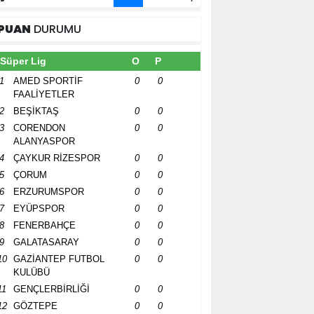
PUAN
DURUMU
Süper Lig
O
P
1
AMED SPORTİF
0
0
FAALİYETLER
2
BEŞİKTAŞ
0
0
3
CORENDON
0
0
ALANYASPOR
4
ÇAYKUR RİZESPOR
0
0
5
ÇORUM
0
0
6
ERZURUMSPOR
0
0
7
EYÜPSPOR
0
0
8
FENERBAHÇE
0
0
9
GALATASARAY
0
0
10
GAZİANTEP FUTBOL
0
0
KULÜBÜ
11
GENÇLERBİRLİĞİ
0
0
12
GÖZTEPE
0
0