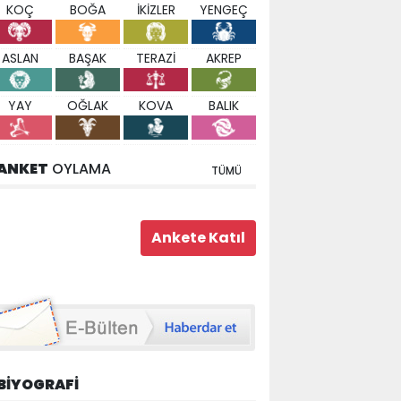
KOÇ
BOĞA
İKİZLER
YENGEÇ
ASLAN
BAŞAK
TERAZİ
AKREP
YAY
OĞLAK
KOVA
BALIK
ANKET
OYLAMA
TÜMÜ
BİYOGRAFİ