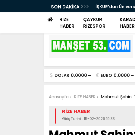
rayemiş Günü düzenlendi
SON DAKİKA
İŞKUR'dan Ünivers
Danışmanlık Dest
RİZE
ÇAYKUR
KARAD
HABER
RİZESPOR
HABER
DOLAR
0,0000
EURO
0,0000
Anasayfa
RİZE HABER
Mahmut Şahin: “
RİZE HABER
Giriş Tarihi : 15-02-2026 19:33
Mahmut Şahin: