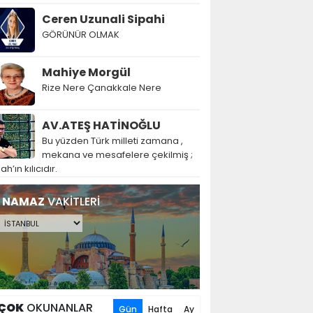
Ceren Uzunali Sipahi
GÖRÜNÜR OLMAK
Mahiye Morgül
Rize Nere Çanakkale Nere
AV.ATEŞ HATİNOĞLU
Bu yüzden Türk milleti zamana ,
mekana ve mesafelere çekilmiş ;
lah’ın kılıcıdır.
NAMAZ
VAKİTLERİ
ÇOK
OKUNANLAR
Gün
Hafta
Ay