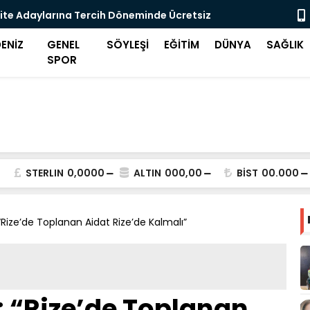
ite Adaylarına Tercih Döneminde Ücretsiz
Midilli'de 
eği
ENİZ
GENEL
SÖYLEŞİ
EĞİTİM
DÜNYA
SAĞLIK
SPOR
STERLIN
0,0000
ALTIN
000,00
BİST
00.000
Rize’de Toplanan Aidat Rize’de Kalmalı”
 “Rize’de Toplanan