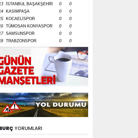
13
İSTANBUL BAŞAKŞEHİR
0
0
14
KASIMPAŞA
0
0
15
KOCAELİSPOR
0
0
16
TÜMOSAN KONYASPOR
0
0
17
SAMSUNSPOR
0
0
18
TRABZONSPOR
0
0
BURÇ
YORUMLARI