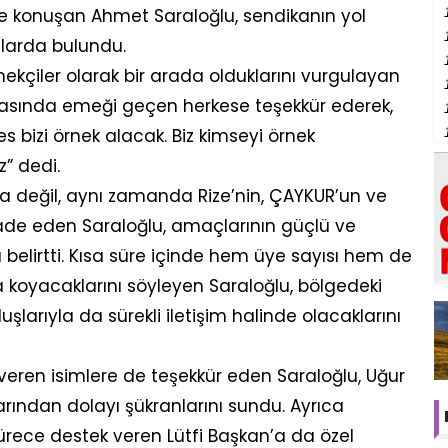
ede konuşan Ahmet Saraloğlu, sendikanın yol
alarda bulundu.
çiler olarak bir arada olduklarını vurgulayan
masında emeği geçen herkese teşekkür ederek,
es bizi örnek alacak. Biz kimseyi örnek
” dedi.
ka değil, aynı zamanda Rize’nin, ÇAYKUR’un ve
fade eden Saraloğlu, amaçlarının güçlü ve
belirtti. Kısa süre içinde hem üye sayısı hem de
ya koyacaklarını söyleyen Saraloğlu, bölgedeki
luşlarıyla da sürekli iletişim halinde olacaklarını
ren isimlere de teşekkür eden Saraloğlu, Uğur
arından dolayı şükranlarını sundu. Ayrıca
ürece destek veren Lütfi Başkan’a da özel