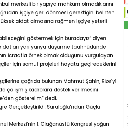
anbul merkezli bir yapıya mahkûm olmadıklarını
oğrudan işçiye geri dönmesi gerektiğini belirten
yüksek aidat almasına rağmen işçiye yeterli
ılabileceğini göstermek için buradayız” diyen
 aidatları yarı yarıya düşürme taahhüdünde
ının icraatla örnek olmak olduğunu vurgulayan
şçiler için somut projeleri hayata geçireceklerini
ilerine çağrıda bulunan Mahmut Şahin, Rize’yi
e çalışmış kadrolara destek verilmesini
ize’den gösterelim” dedi.
re Gerçekleştirildi: Saraloğlu’ndan Güçlü
nel Merkezi’nin 1. Olağanüstü Kongresi yoğun