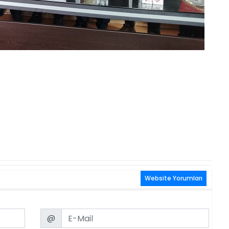
Website Yorumları
Email
@