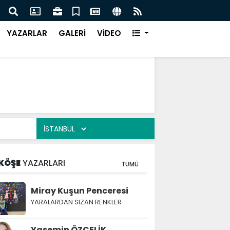
Türk Müziği Rüzgarı Esecek.
Nurça
Ürün
YAZARLAR
GALERİ
VİDEO
KÖŞE
YAZARLARI
TÜMÜ
Miray Kuşun Penceresi
YARALARDAN SIZAN RENKLER
Yasemin ÖZÇELİK