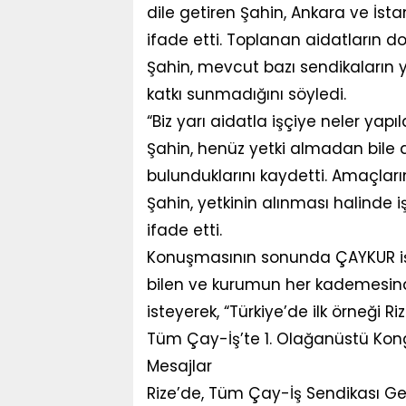
dile getiren Şahin, Ankara ve İst
ifade etti. Toplanan aidatların d
Şahin, mevcut bazı sendikaların 
katkı sunmadığını söyledi.
“Biz yarı aidatla işçiye neler yap
Şahin, henüz yetki almadan bile
bulunduklarını kaydetti. Amaçlar
Şahin, yetkinin alınması halinde i
ifade etti.
Konuşmasının sonunda ÇAYKUR işç
bilen ve kurumun her kademesind
isteyerek, “Türkiye’de ilk örneği R
Tüm Çay-İş’te 1. Olağanüstü Kong
Mesajlar
Rize’de, Tüm Çay-İş Sendikası Ge