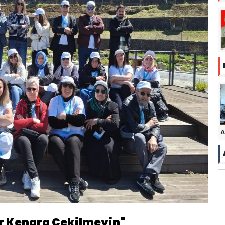
A
ir Kenara Çekilmeyin"