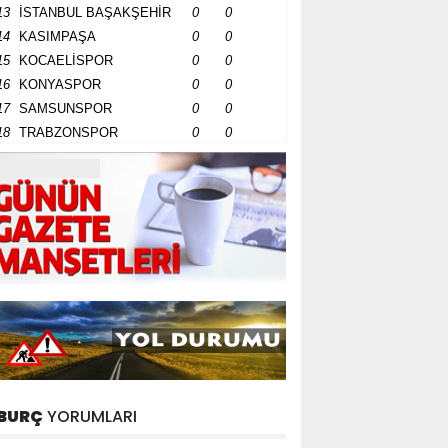
13
İSTANBUL BAŞAKŞEHİR
0
0
14
KASIMPAŞA
0
0
15
KOCAELİSPOR
0
0
16
KONYASPOR
0
0
17
SAMSUNSPOR
0
0
18
TRABZONSPOR
0
0
BURÇ
YORUMLARI