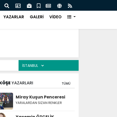
Türk Müziği Rüzgarı Esecek.
Nurça
Ürün
YAZARLAR
GALERİ
VİDEO
KÖŞE
YAZARLARI
TÜMÜ
Miray Kuşun Penceresi
YARALARDAN SIZAN RENKLER
Yasemin ÖZÇELİK