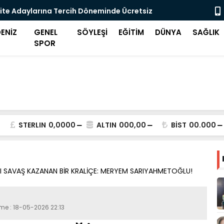
ite Adaylarına Tercih Döneminde Ücretsiz
Midilli'de 
eği
ENİZ
GENEL
SÖYLEŞİ
EĞİTİM
DÜNYA
SAĞLIK
SPOR
STERLIN
0,0000
ALTIN
000,00
BİST
00.000
ŞI SAVAŞ KAZANAN BİR KRALİÇE: MERYEM SARIYAHMETOĞLU!
eme : 18-05-2026 22:13