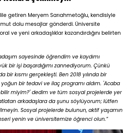
dile getiren Meryem Sarıahmetoğlu, kendisiyle
mut dolu mesajlar gönderdi. Üniversite
ral ve yeni arkadaşlıklar kazandırdığını belirten
 arkadaşım sayesinde öğrendim ve kaydımı
ük bir işi başardığımı zannediyorum. Çünkü
a bir kısmı gerçekleşti. Ben 2018 yılında bir
yoğun bir tedavi ve ilaç programı aldım. 'Acaba
ilir miyim?' dedim ve tüm sosyal projelerde yer
 atlatan arkadaşlara da şunu söylüyorum; lütfen
ilmeyin. Sosyal projelerde bulunun, aktif yaşamın
anseri yenin ve üniversitemize öğrenci olun.”