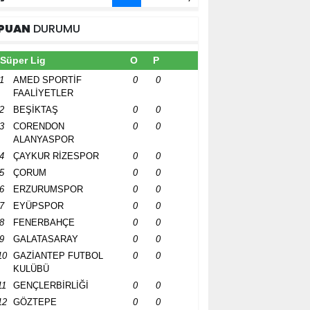
PUAN
DURUMU
Süper Lig
O
P
1
AMED SPORTİF
0
0
FAALİYETLER
2
BEŞİKTAŞ
0
0
3
CORENDON
0
0
ALANYASPOR
4
ÇAYKUR RİZESPOR
0
0
5
ÇORUM
0
0
6
ERZURUMSPOR
0
0
7
EYÜPSPOR
0
0
8
FENERBAHÇE
0
0
9
GALATASARAY
0
0
10
GAZİANTEP FUTBOL
0
0
KULÜBÜ
11
GENÇLERBİRLİĞİ
0
0
12
GÖZTEPE
0
0