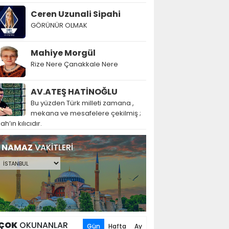
Ceren Uzunali Sipahi
GÖRÜNÜR OLMAK
Mahiye Morgül
Rize Nere Çanakkale Nere
AV.ATEŞ HATİNOĞLU
Bu yüzden Türk milleti zamana ,
mekana ve mesafelere çekilmiş ;
lah’ın kılıcıdır.
NAMAZ
VAKİTLERİ
ÇOK
OKUNANLAR
Gün
Hafta
Ay