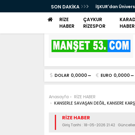
rayemiş Günü düzenlendi
SON DAKİKA
İŞKUR'dan Ünivers
Danışmanlık Dest
RİZE
ÇAYKUR
KARAD
HABER
RİZESPOR
HABER
DOLAR
0,0000
EURO
0,0000
Anasayfa
RİZE HABER
KANSERLE SAVAŞAN DEĞİL, KANSERE KAR
RİZE HABER
Giriş Tarihi : 18-05-2026 21:42 Güncell