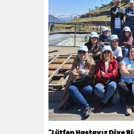
​"Lütfen Hastayız Diye B