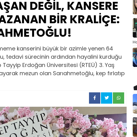
ŞAN DEĞİL, KANSERE
AZANAN BİR KRALİÇE:
AHMETOĞLU!
Ha
ı meme kanserini büyük bir azimle yenen 64
, tedavi sürecinin ardından hayalini kurduğu
p Tayyip Erdoğan Üniversitesi (RTEÜ) 3. Yaş
layarak mezun olan Sarıahmetoğlu, kep fırlatıp