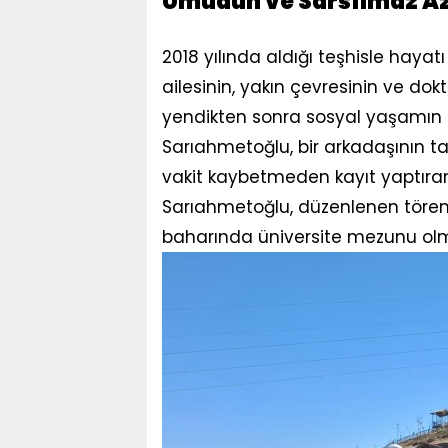
​Umudun ve Sarsılmaz A
​2018 yılında aldığı teşhisle hayat
ailesinin, yakın çevresinin ve dokt
yendikten sonra sosyal yaşamın 
Sarıahmetoğlu, bir arkadaşının tavs
vakit kaybetmeden kayıt yaptıran 
Sarıahmetoğlu, düzenlenen törenle
baharında üniversite mezunu olm