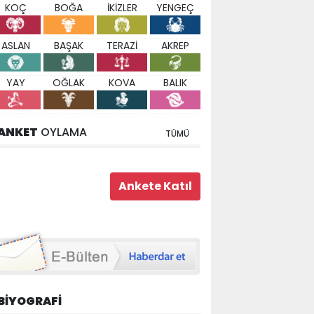
KOÇ
BOĞA
İKİZLER
YENGEÇ
ASLAN
BAŞAK
TERAZİ
AKREP
YAY
OĞLAK
KOVA
BALIK
ANKET
OYLAMA
TÜMÜ
BİYOGRAFİ