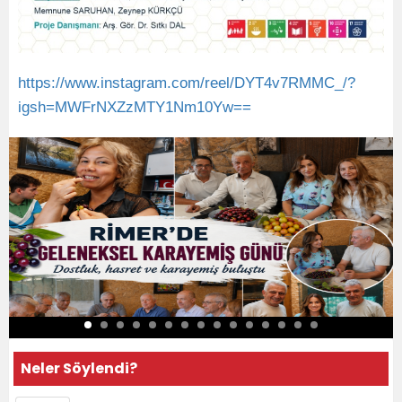
https://www.instagram.com/reel/DYT4v7RMMC_/?
igsh=MWFrNXZzMTY1Nm10Yw==
Neler Söylendi?