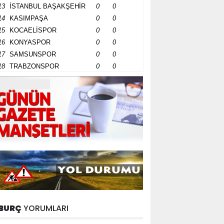
13
İSTANBUL BAŞAKŞEHİR
0
0
14
KASIMPAŞA
0
0
15
KOCAELİSPOR
0
0
16
KONYASPOR
0
0
17
SAMSUNSPOR
0
0
18
TRABZONSPOR
0
0
BURÇ
YORUMLARI