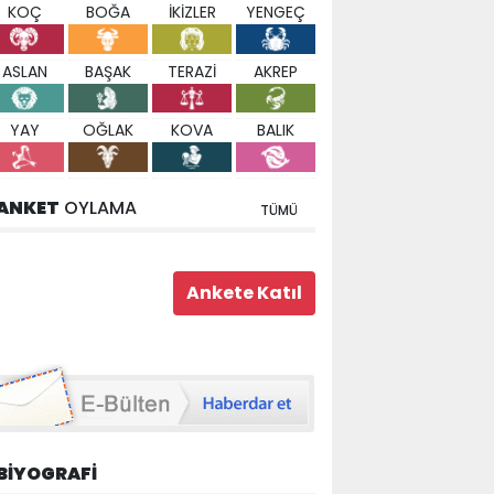
KOÇ
BOĞA
İKİZLER
YENGEÇ
ASLAN
BAŞAK
TERAZİ
AKREP
YAY
OĞLAK
KOVA
BALIK
ANKET
OYLAMA
TÜMÜ
BİYOGRAFİ