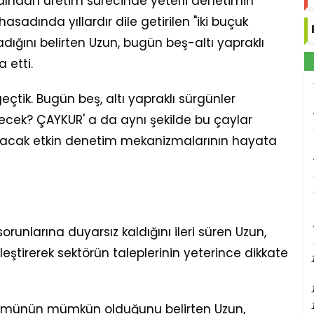
rdından üretim sürecinde yeterli denetimin
asadında yıllardır dile getirilen "iki buçuk
dığını belirten Uzun, bugün beş-altı yapraklı
 etti.
geçtik. Bugün beş, altı yapraklı sürgünler
ecek? ÇAYKUR' a da aynı şekilde bu çaylar
oruyacak etkin denetim mekanizmalarının hayata
runlarına duyarsız kaldığını ileri süren Uzun,
 eleştirerek sektörün taleplerinin yeterince dikkate
zümünün mümkün olduğunu belirten Uzun,