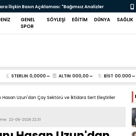
ra İlişkin Basın Açıklaması: "Bağımsız Analizler
Bir Sigara V
miz Olduğunu Ortaya Koydu"
ENİZ
GENEL
SÖYLEŞİ
EĞİTİM
DÜNYA
SAĞLIK
SPOR
STERLIN
0,0000
ALTIN
000,00
BİST
00.000
Hasan Uzun'dan Çay Sektörü ve İktidara Sert Eleştiriler
eme : 22-06-2026 22:31
nı Hasan Uzun'dan