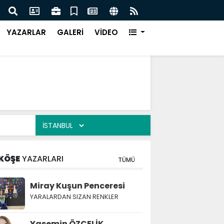
erir misin?
ÇAYK
Arttı
YAZARLAR
GALERİ
VİDEO
KÖŞE
YAZARLARI
TÜMÜ
Miray Kuşun Penceresi
YARALARDAN SIZAN RENKLER
Yasemin ÖZÇELİK