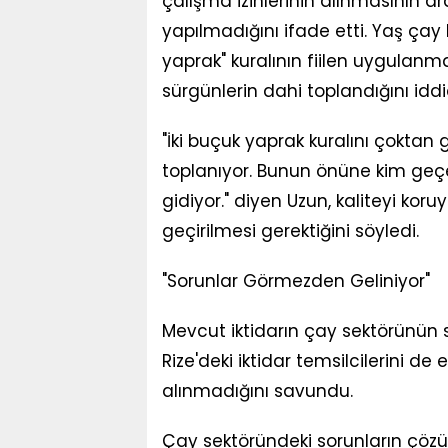
çalışma izinlerinin alınmasının a
yapılmadığını ifade etti. Yaş çay h
yaprak" kuralının fiilen uygulanma
sürgünlerin dahi toplandığını iddia
"İki buçuk yaprak kuralını çoktan 
toplanıyor. Bunun önüne kim geç
gidiyor." diyen Uzun, kaliteyi k
geçirilmesi gerektiğini söyledi.
"Sorunlar Görmezden Geliniyor"
Mevcut iktidarın çay sektörünün so
Rize'deki iktidar temsilcilerini de
alınmadığını savundu.
Çay sektöründeki sorunların çö