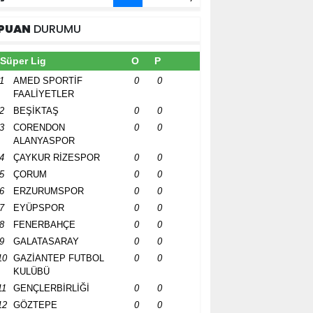
PUAN
DURUMU
Süper Lig
O
P
1
AMED SPORTİF
0
0
FAALİYETLER
2
BEŞİKTAŞ
0
0
3
CORENDON
0
0
ALANYASPOR
4
ÇAYKUR RİZESPOR
0
0
5
ÇORUM
0
0
6
ERZURUMSPOR
0
0
7
EYÜPSPOR
0
0
8
FENERBAHÇE
0
0
9
GALATASARAY
0
0
10
GAZİANTEP FUTBOL
0
0
KULÜBÜ
11
GENÇLERBİRLİĞİ
0
0
12
GÖZTEPE
0
0