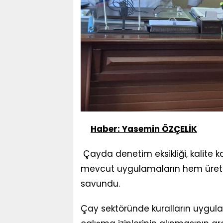
Haber: Yasemin ÖZÇELİK
Çayda denetim eksikliği, kalite ka
mevcut uygulamaların hem üretic
savundu.
Çay sektöründe kuralların uygul