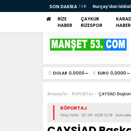
zgarı Esecek.
SON DAKİKA
Nurçay'dan İddiala
Ürünlerimizin Te
RİZE
ÇAYKUR
KARAD
HABER
RİZESPOR
HABER
DOLAR
0,0000
EURO
0,0000
Anasayfa
RÖPORTAJ
ÇAYSİAD Başkanı 
RÖPORTAJ
Giriş Tarihi : 20-06-2026 22:18 Güncell
ÇAYSİAD Başka