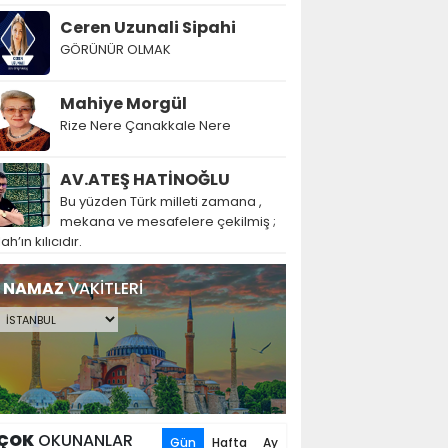
Ceren Uzunali Sipahi
GÖRÜNÜR OLMAK
Mahiye Morgül
Rize Nere Çanakkale Nere
AV.ATEŞ HATİNOĞLU
Bu yüzden Türk milleti zamana ,
mekana ve mesafelere çekilmiş ;
lah’ın kılıcıdır.
NAMAZ
VAKİTLERİ
ÇOK
OKUNANLAR
Gün
Hafta
Ay