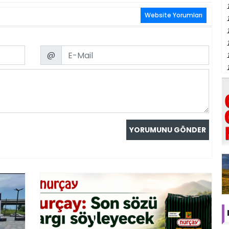
Website Yorumları
Email
@