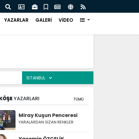
Türk Müziği Rüzgarı Esecek.
Nurça
Ürün
YAZARLAR
GALERİ
VİDEO
KÖŞE
YAZARLARI
TÜMÜ
Miray Kuşun Penceresi
YARALARDAN SIZAN RENKLER
Yasemin ÖZÇELİK