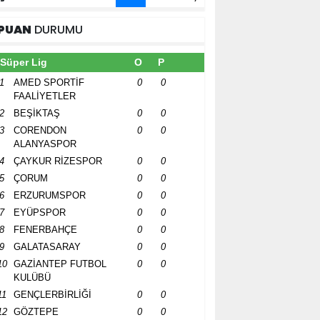
PUAN
DURUMU
Süper Lig
O
P
1
AMED SPORTİF
0
0
FAALİYETLER
2
BEŞİKTAŞ
0
0
3
CORENDON
0
0
ALANYASPOR
4
ÇAYKUR RİZESPOR
0
0
5
ÇORUM
0
0
6
ERZURUMSPOR
0
0
7
EYÜPSPOR
0
0
8
FENERBAHÇE
0
0
9
GALATASARAY
0
0
10
GAZİANTEP FUTBOL
0
0
KULÜBÜ
11
GENÇLERBİRLİĞİ
0
0
12
GÖZTEPE
0
0