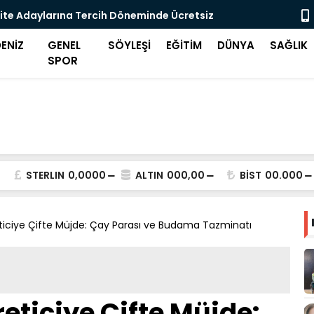
ite Adaylarına Tercih Döneminde Ücretsiz
Midilli'de 
eği
ENİZ
GENEL
SÖYLEŞİ
EĞİTİM
DÜNYA
SAĞLIK
SPOR
STERLIN
0,0000
ALTIN
000,00
BİST
00.000
iciye Çifte Müjde: Çay Parası ve Budama Tazminatı
ticiye Çifte Müjde: