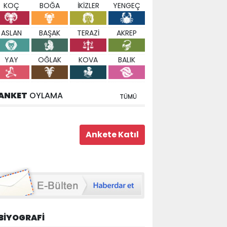
KOÇ
BOĞA
İKİZLER
YENGEÇ
ASLAN
BAŞAK
TERAZİ
AKREP
YAY
OĞLAK
KOVA
BALIK
ANKET
OYLAMA
TÜMÜ
BİYOGRAFİ