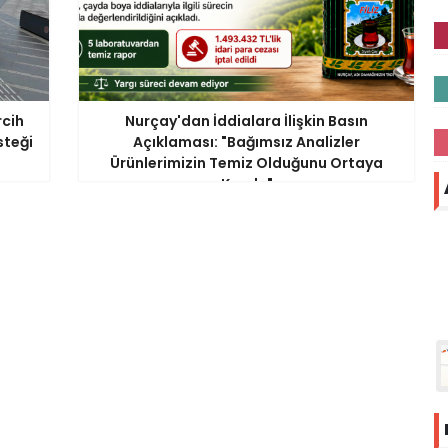
rcih
Nurçay'dan İddialara İlişkin Basın
steği
Açıklaması: "Bağımsız Analizler
Ürünlerimizin Temiz Olduğunu Ortaya
Koydu"