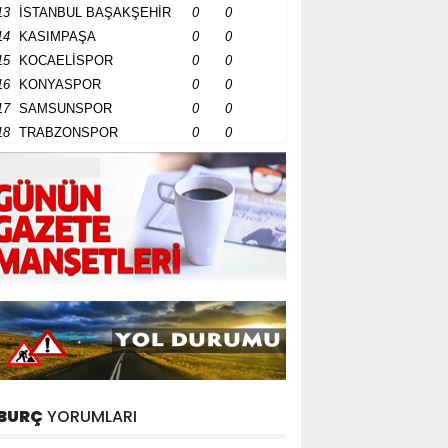
13
İSTANBUL BAŞAKŞEHİR
0
0
14
KASIMPAŞA
0
0
15
KOCAELİSPOR
0
0
16
KONYASPOR
0
0
17
SAMSUNSPOR
0
0
18
TRABZONSPOR
0
0
BURÇ
YORUMLARI