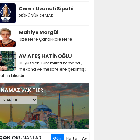
Ceren Uzunali Sipahi
GÖRÜNÜR OLMAK
Mahiye Morgül
Rize Nere Çanakkale Nere
AV.ATEŞ HATİNOĞLU
Bu yüzden Türk milleti zamana ,
mekana ve mesafelere çekilmiş ;
lah’ın kılıcıdır.
NAMAZ
VAKİTLERİ
ÇOK
OKUNANLAR
Gün
Hafta
Ay