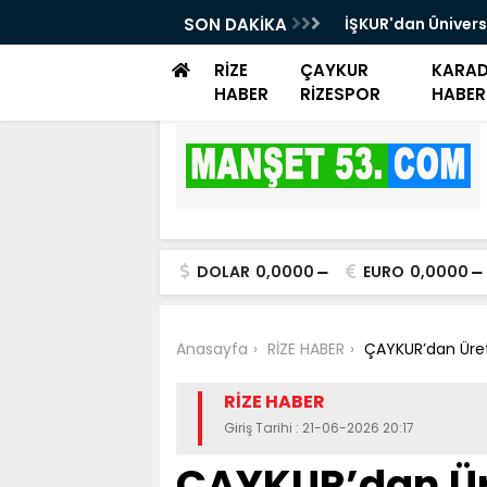
rayemiş Günü düzenlendi
SON DAKİKA
İŞKUR'dan Ünivers
Danışmanlık Dest
RİZE
ÇAYKUR
KARAD
HABER
RİZESPOR
HABER
DOLAR
0,0000
EURO
0,0000
Anasayfa
RİZE HABER
ÇAYKUR’dan Üret
RİZE HABER
Giriş Tarihi : 21-06-2026 20:17
ÇAYKUR’dan Üre