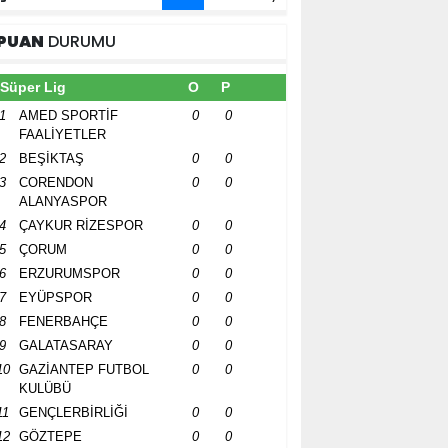
PUAN
DURUMU
Süper Lig
O
P
1
AMED SPORTİF
0
0
FAALİYETLER
2
BEŞİKTAŞ
0
0
3
CORENDON
0
0
ALANYASPOR
4
ÇAYKUR RİZESPOR
0
0
5
ÇORUM
0
0
6
ERZURUMSPOR
0
0
7
EYÜPSPOR
0
0
8
FENERBAHÇE
0
0
9
GALATASARAY
0
0
10
GAZİANTEP FUTBOL
0
0
KULÜBÜ
11
GENÇLERBİRLİĞİ
0
0
12
GÖZTEPE
0
0