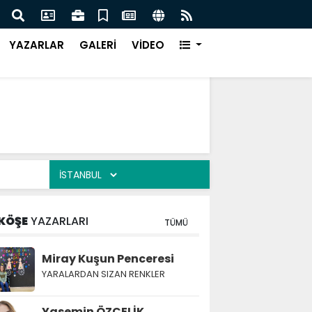
Türk Müziği Rüzgarı Esecek.
Nurça
Ürün
YAZARLAR
GALERİ
VİDEO
KÖŞE
YAZARLARI
TÜMÜ
Miray Kuşun Penceresi
YARALARDAN SIZAN RENKLER
Yasemin ÖZÇELİK