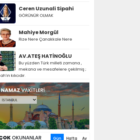
Ceren Uzunali Sipahi
GÖRÜNÜR OLMAK
Mahiye Morgül
Rize Nere Çanakkale Nere
AV.ATEŞ HATİNOĞLU
Bu yüzden Türk milleti zamana ,
mekana ve mesafelere çekilmiş ;
lah’ın kılıcıdır.
NAMAZ
VAKİTLERİ
ÇOK
OKUNANLAR
Gün
Hafta
Ay