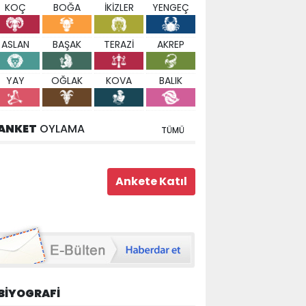
KOÇ
BOĞA
İKİZLER
YENGEÇ
ASLAN
BAŞAK
TERAZİ
AKREP
YAY
OĞLAK
KOVA
BALIK
ANKET
OYLAMA
TÜMÜ
BİYOGRAFİ