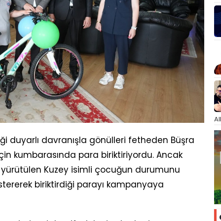
Al
i duyarlı davranışla gönülleri fetheden Büşra
k için kumbarasında para biriktiriyordu. Ancak
 yürütülen Kuzey isimli çocuğun durumunu
stererek biriktirdiği parayı kampanyaya