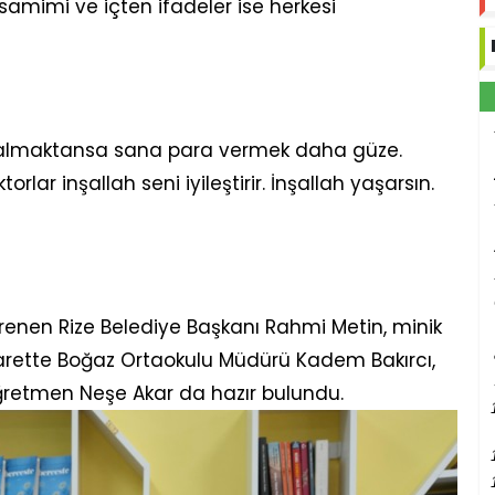
samimi ve içten ifadeler ise herkesi
 almaktansa sana para vermek daha güze.
ar inşallah seni iyileştirir. İnşallah yaşarsın.
ğrenen Rize Belediye Başkanı Rahmi Metin, minik
iyarette Boğaz Ortaokulu Müdürü Kadem Bakırcı,
ğretmen Neşe Akar da hazır bulundu.