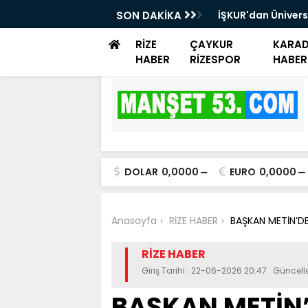
rayemiş Günü düzenlendi
SON DAKİKA
İŞKUR'dan Ünivers
Danışmanlık Dest
RİZE
ÇAYKUR
KARAD
HABER
RİZESPOR
HABER
DOLAR
0,0000
EURO
0,0000
Anasayfa
RİZE HABER
BAŞKAN METİN’D
RİZE HABER
Giriş Tarihi : 22-06-2026 20:47 Güncel
BAŞKAN METİN