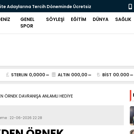
ite Adaylarına Tercih Döneminde Ücretsiz
Midilli'de 
eği
ENİZ
GENEL
SÖYLEŞİ
EĞİTİM
DÜNYA
SAĞLIK
SPOR
STERLIN
0,0000
ALTIN
000,00
BİST
00.000
EN ÖRNEK DAVRANIŞA ANLAMLI HEDİYE
leme : 22-06-2026 22:28
’DEN ÖRNEK