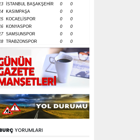
13
İSTANBUL BAŞAKŞEHİR
0
0
14
KASIMPAŞA
0
0
15
KOCAELİSPOR
0
0
16
KONYASPOR
0
0
17
SAMSUNSPOR
0
0
18
TRABZONSPOR
0
0
BURÇ
YORUMLARI