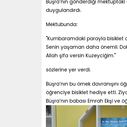
Büşra’nın gönderdiği mektuptaki 
duygulandırdı.
Mektubunda:
"Kumbaramdaki parayla bisiklet
Senin yaşaman daha önemli. Doktorl
Allah şifa versin Kuzeyciğim."
sözlerine yer verdi.
Büşra’nın bu örnek davranışını ö
öğrenciye bisiklet hediye etti. Z
Büşra’nın babası Emrah Ekşi ve ö