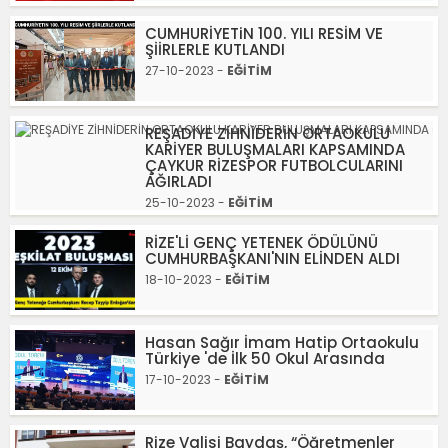
CUMHURİYETiN 100. YILI RESİM VE
ŞİİRLERLE KUTLANDI
27-10-2023 -
EĞİTİM
REŞADİYE ZİHNİDERİN ORTAOKULU
KARİYER BULUŞMALARI KAPSAMINDA
ÇAYKUR RİZESPOR FUTBOLCULARINI
AĞIRLADI
25-10-2023 -
EĞİTİM
RİZE'Lİ GENÇ YETENEK ÖDÜLÜNÜ
CUMHURBAŞKANI'NIN ELİNDEN ALDI
18-10-2023 -
EĞİTİM
Hasan Sağır İmam Hatip Ortaokulu
Türkiye 'de İlk 50 Okul Arasında
17-10-2023 -
EĞİTİM
Rize Valisi Baydaş, “Öğretmenler