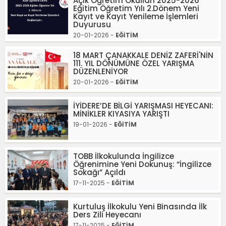
Açık Öğretim Okulları 2025-2026
Eğitim Öğretim Yılı 2.Dönem Yeni
Kayıt ve Kayıt Yenileme İşlemleri
Duyurusu
20-01-2026 -
EĞİTİM
18 MART ÇANAKKALE DENİZ ZAFERİ'NİN
111. YIL DÖNÜMÜNE ÖZEL YARIŞMA
DÜZENLENİYOR
20-01-2026 -
EĞİTİM
İYİDERE’DE BİLGİ YARIŞMASI HEYECANI:
MİNİKLER KIYASIYA YARIŞTI
19-01-2026 -
EĞİTİM
TOBB İlkokulunda İngilizce
Öğrenimine Yeni Dokunuş: “İngilizce
Sokağı” Açıldı
17-11-2025 -
EĞİTİM
Kurtuluş İlkokulu Yeni Binasında İlk
Ders Zili Heyecanı
17-11-2025 -
EĞİTİM