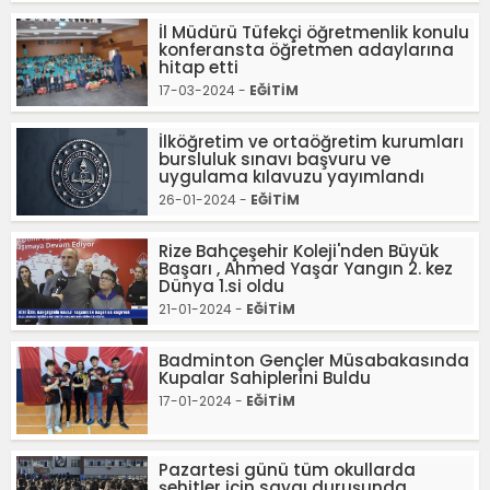
İl Müdürü Tüfekçi öğretmenlik konulu
konferansta öğretmen adaylarına
hitap etti
17-03-2024 -
EĞİTİM
İlköğretim ve ortaöğretim kurumları
bursluluk sınavı başvuru ve
uygulama kılavuzu yayımlandı
26-01-2024 -
EĞİTİM
Rize Bahçeşehir Koleji'nden Büyük
Başarı , Ahmed Yaşar Yangın 2. kez
Dünya 1.si oldu
21-01-2024 -
EĞİTİM
Badminton Gençler Müsabakasında
Kupalar Sahiplerini Buldu
17-01-2024 -
EĞİTİM
Pazartesi günü tüm okullarda
şehitler için saygı duruşunda