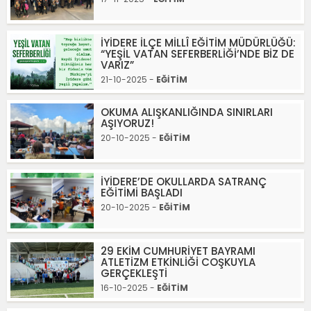
İYİDERE İLÇE MİLLÎ EĞİTİM MÜDÜRLÜĞÜ:
“YEŞİL VATAN SEFERBERLİĞİ’NDE BİZ DE
VARIZ”
21-10-2025 -
EĞİTİM
OKUMA ALIŞKANLIĞINDA SINIRLARI
AŞIYORUZ!
20-10-2025 -
EĞİTİM
İYİDERE’DE OKULLARDA SATRANÇ
EĞİTİMİ BAŞLADI
20-10-2025 -
EĞİTİM
29 EKİM CUMHURİYET BAYRAMI
ATLETİZM ETKİNLİĞİ COŞKUYLA
GERÇEKLEŞTİ
16-10-2025 -
EĞİTİM