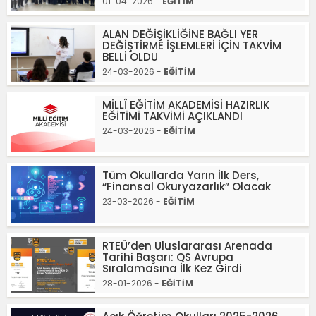
01-04-2026 -
EĞİTİM
ALAN DEĞİŞİKLİĞİNE BAĞLI YER
DEĞİŞTİRME İŞLEMLERİ İÇİN TAKVİM
BELLİ OLDU
24-03-2026 -
EĞİTİM
MİLLÎ EĞİTİM AKADEMİSİ HAZIRLIK
EĞİTİMİ TAKVİMİ AÇIKLANDI
24-03-2026 -
EĞİTİM
Tüm Okullarda Yarın İlk Ders,
“Finansal Okuryazarlık” Olacak
23-03-2026 -
EĞİTİM
RTEÜ’den Uluslararası Arenada
Tarihi Başarı: QS Avrupa
Sıralamasına İlk Kez Girdi
28-01-2026 -
EĞİTİM