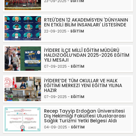
23-09-2025 -
EĞİTİM
RTEÜ'DEN 12 AKADEMİSYEN 'DÜNYANIN
EN ETKİLİ BİLİM İNSANLARI' LİSTESİNDE
22-09-2025 -
EĞİTİM
İYİDERE İLÇE MİLLÎ EĞİTİM MÜDÜRÜ
HALDIZOĞLU’NDAN 2025-2026 EĞİTİM
YILI MESAJI
07-09-2025 -
EĞİTİM
İYİDERE’DE TÜM OKULLAR VE HALK
EĞİTİMİ MERKEZİ YENİ EĞİTİM YILINA
HAZIR
07-09-2025 -
EĞİTİM
Recep Tayyip Erdoğan Üniversitesi
Diş Hekimliği Fakültesi Uluslararası
Sağlık Turizmi Yetki Belgesi Aldı
04-09-2025 -
EĞİTİM