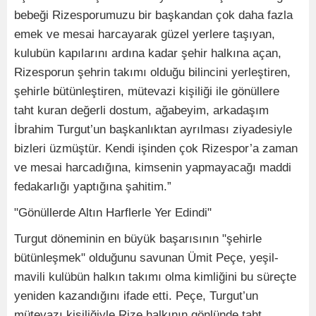
bebeği Rizesporumuzu bir başkandan çok daha fazla
emek ve mesai harcayarak güzel yerlere taşıyan,
kulubün kapılarını ardına kadar şehir halkına açan,
Rizesporun şehrin takımı olduğu bilincini yerleştiren,
şehirle bütünleştiren, mütevazi kişiliği ile gönüllere
taht kuran değerli dostum, ağabeyim, arkadaşım
İbrahim Turgut’un başkanlıktan ayrılması ziyadesiyle
bizleri üzmüştür. Kendi işinden çok Rizespor’a zaman
ve mesai harcadığına, kimsenin yapmayacağı maddi
fedakarlığı yaptığına şahitim.”
"Gönüllerde Altın Harflerle Yer Edindi"
Turgut döneminin en büyük başarısının "şehirle
bütünleşmek" olduğunu savunan Ümit Peçe, yeşil-
mavili kulübün halkın takımı olma kimliğini bu süreçte
yeniden kazandığını ifade etti. Peçe, Turgut’un
mütevazı kişiliğiyle Rize halkının gönlünde taht